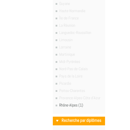
Guyane
Haute-Normandie
Île-de-France
La Réunion
Languedoc-Roussillon
Limousin
Lorraine
Martinique
Midi-Pyrénées
Nord-Pas-de-Calais
Pays de la Loire
Picardie
Poitou-Charentes
Provence-Alpes-Côte d'Azur
Rhône-Alpes (1)
Recherche par diplômes