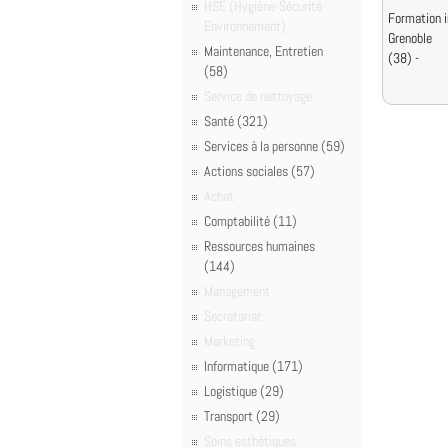
HSE (Hygiène-Sécurité-
Formation i
Environnement)
Grenoble
Maintenance, Entretien
(38) -
(58)
Service de nettoyage
Santé (321)
Services à la personne (59)
Actions sociales (57)
Achat
Comptabilité (11)
Ressources humaines
(144)
Management
Secrétariat
Marketing
Informatique (171)
Logistique (29)
Transport (29)
Soins esthétiques