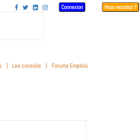
Connexion
Vous recrutez ?




|
|
s
Les conseils
Forums Emplois