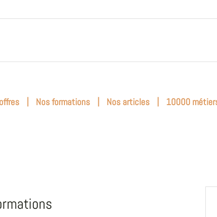
|
|
|
offres
Nos formations
Nos articles
10000 métier
ormations