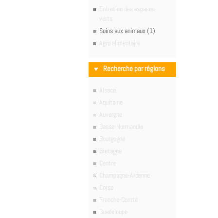
Entretien des espaces
verts
Soins aux animaux (1)
Agro alimentaire
Recherche par régions
Alsace
Aquitaine
Auvergne
Basse-Normandie
Bourgogne
Bretagne
Centre
Champagne-Ardenne
Corse
Franche-Comté
Guadeloupe