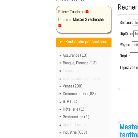
Recher
Filière:
Tourisme
Diplôme:
Master 2 recherche
Secteur:
Diplôme:
Recherche par secteurs
Région :
Assurance (13)
Dépt. :
Banque, Finance (13)
Tapez vos m
Immobilier
Distribution, Commerce
Vente (200)
Communication (83)
BTP (21)
Hôtellerie (1)
Restauration (1)
Sports, Loisirs
Master
Industrie (608)
territo