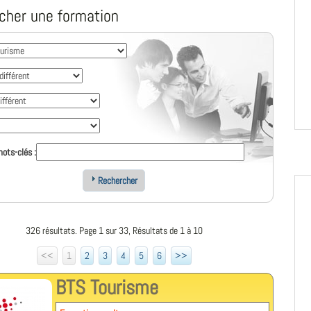
cher une formation
ots-clés :
Rechercher
326 résultats. Page 1 sur 33, Résultats de 1 à 10
<<
1
2
3
4
5
6
>>
BTS Tourisme