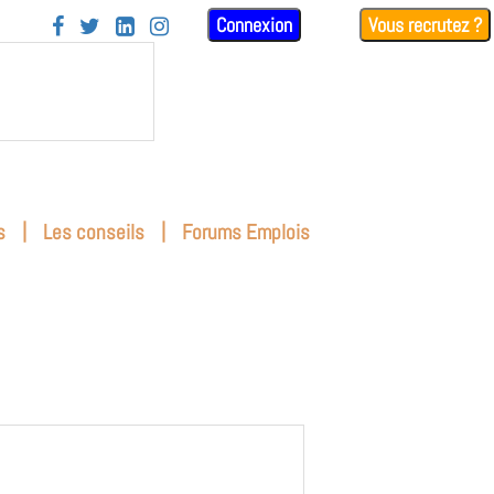
Connexion
Vous recrutez ?




|
|
s
Les conseils
Forums Emplois