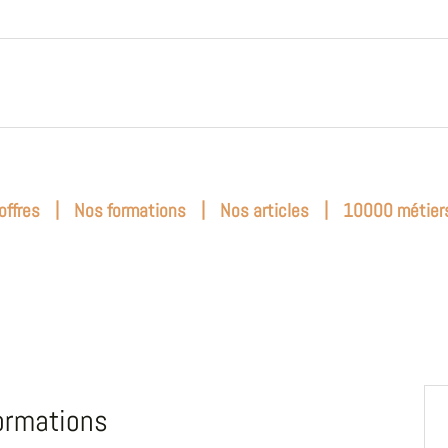
|
|
|
offres
Nos formations
Nos articles
10000 métier
ormations