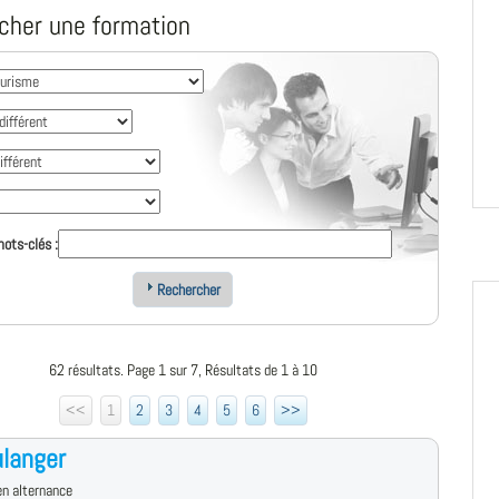
cher une formation
ots-clés :
Rechercher
62 résultats. Page 1 sur 7, Résultats de 1 à 10
<<
1
2
3
4
5
6
>>
langer
n alternance