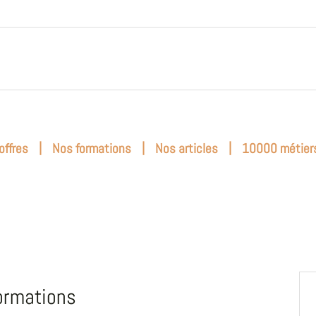
|
|
|
offres
Nos formations
Nos articles
10000 métier
ormations