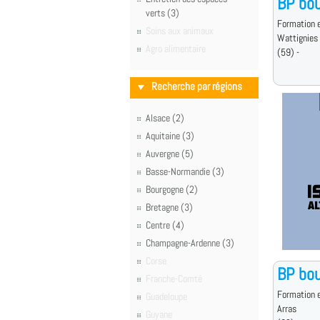
BP bou
verts (3)
Formation e
Soins aux animaux
Wattignies
Agro alimentaire
(59) -
Recherche par régions
Alsace (2)
Aquitaine (3)
Auvergne (5)
Basse-Normandie (3)
Bourgogne (2)
Bretagne (3)
Centre (4)
Champagne-Ardenne (3)
Corse
BP bou
Franche-Comté
Formation e
Guadeloupe
Arras
Guyane