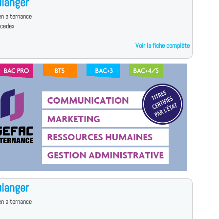
langer
n alternance
 cedex
Voir la fiche complète
langer
n alternance