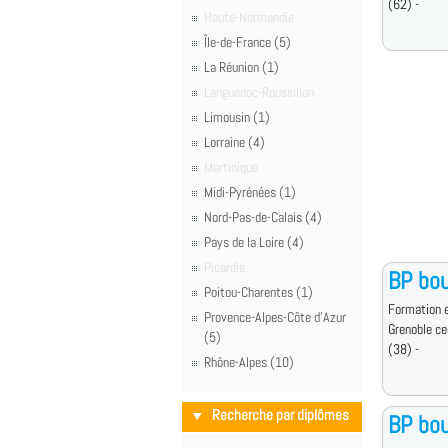
(62) -
Haute-Normandie
Île-de-France (5)
La Réunion (1)
Languedoc-Roussillon
Limousin (1)
Lorraine (4)
Martinique
Midi-Pyrénées (1)
Nord-Pas-de-Calais (4)
Pays de la Loire (4)
Picardie
BP bou
Poitou-Charentes (1)
Formation e
Provence-Alpes-Côte d'Azur
Grenoble ce
(5)
(38) -
Rhône-Alpes (10)
Recherche par diplômes
BP bou