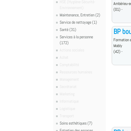
HSE (Hygiène-Sécurité-
Ambérieu-e
Environnement)
(01) -
Maintenance, Entretien (2)
Service de nettoyage (1)
Santé (31)
BP bou
Services à la personne
Formation e
(172)
Mably
Actions sociales
(42) -
Achat
Comptabilité
Ressources humaines
Management
Secrétariat
Marketing
Informatique
Logistique
Transport
Soins esthétiques (7)
Entretien des espaces