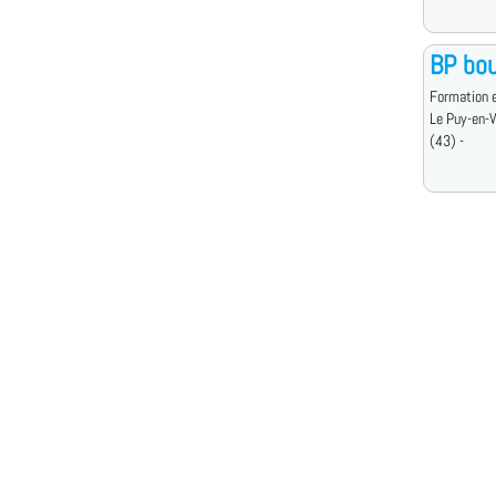
BP bou
Formation e
Le Puy-en-
(43) -