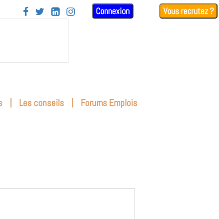
Connexion
Vous recrutez ?




|
|
s
Les conseils
Forums Emplois