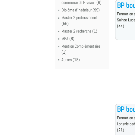
commerce de Niveau I (6)
BP bou
Diplôme d'ingénieur (99)
Formation e
Master 2 professionnel
Sainte-Luce
(55)
(44) -
Master 2 recherche (1)
MBA (8)
Mention Complémentaire
(1)
Autres (18)
BP bou
Formation e
Longvic ce
(21) -