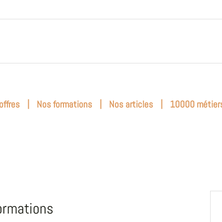
|
|
|
offres
Nos formations
Nos articles
10000 métier
ormations