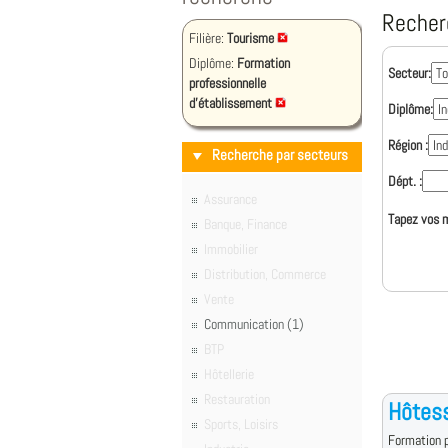
Recher
Filière:
Tourisme
Diplôme:
Formation
Secteur:
professionnelle
d'établissement
Diplôme:
Région :
Recherche par secteurs
Dépt. :
Assurance
Tapez vos m
Banque, Finance
Immobilier
Distribution, Commerce
Vente
Communication (1)
BTP
Hôtellerie
Restauration
Hôtess
Sports, Loisirs
Formation p