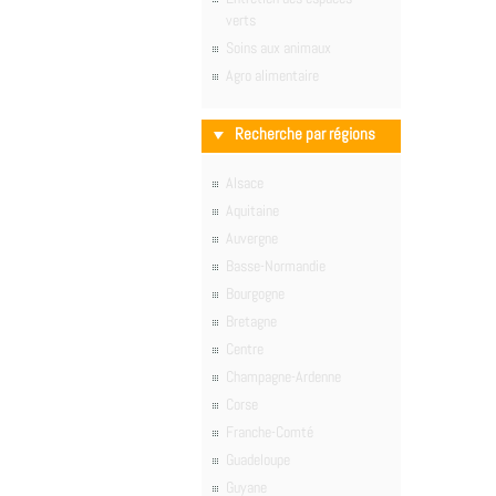
verts
Soins aux animaux
Agro alimentaire
Recherche par régions
Alsace
Aquitaine
Auvergne
Basse-Normandie
Bourgogne
Bretagne
Centre
Champagne-Ardenne
Corse
Franche-Comté
Guadeloupe
Guyane