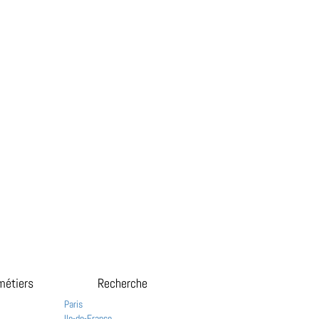
métiers
Recherche
Paris
Ile-de-France