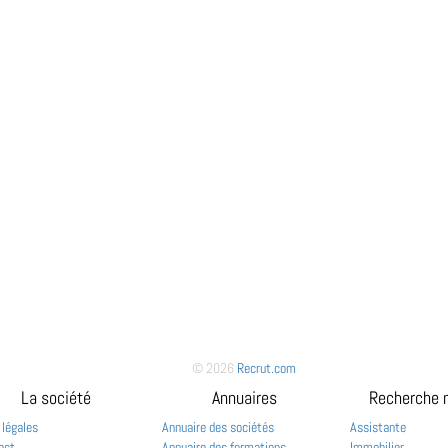
© 2026
Recrut.com
La société
Annuaires
Recherche 
 légales
Annuaire des sociétés
Assistante
act
Annuaire des formations
Immobilier