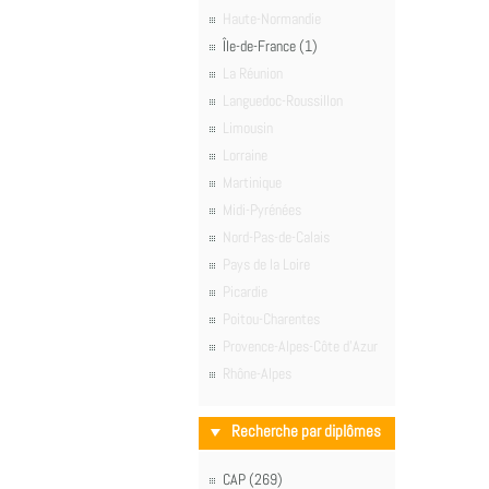
Haute-Normandie
Île-de-France (1)
La Réunion
Languedoc-Roussillon
Limousin
Lorraine
Martinique
Midi-Pyrénées
Nord-Pas-de-Calais
Pays de la Loire
Picardie
Poitou-Charentes
Provence-Alpes-Côte d'Azur
Rhône-Alpes
Recherche par diplômes
CAP (269)