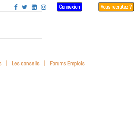
Connexion
Vous recrutez ?




|
|
s
Les conseils
Forums Emplois