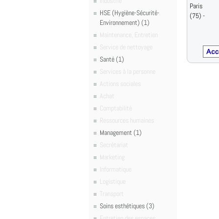
Industrie
Paris
HSE (Hygiène-Sécurité-
(75) -
Environnement) (1)
Maintenance, Entretien
Service de nettoyage
Santé (1)
Services à la personne
Actions sociales
Achat
Comptabilité
Ressources humaines
Management (1)
Secrétariat
Marketing
Informatique
Logistique
Transport
Soins esthétiques (3)
Entretien des espaces