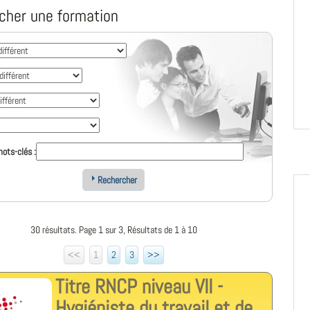
cher une formation
ots-clés :
Rechercher
30 résultats. Page 1 sur 3, Résultats de 1 à 10
<<
1
2
3
>>
Titre RNCP niveau VII -
Hygiéniste du travail et de