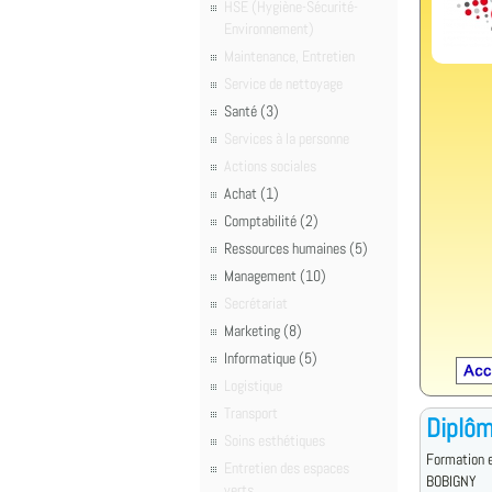
HSE (Hygiène-Sécurité-
Environnement)
Maintenance, Entretien
Service de nettoyage
Santé (3)
Services à la personne
Actions sociales
Achat (1)
Comptabilité (2)
Ressources humaines (5)
Management (10)
Secrétariat
Marketing (8)
Informatique (5)
Logistique
Transport
Diplôm
Soins esthétiques
Formation 
Entretien des espaces
BOBIGNY
verts