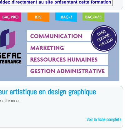
eur artistique en design graphique
n alternance
Voir la fiche complète