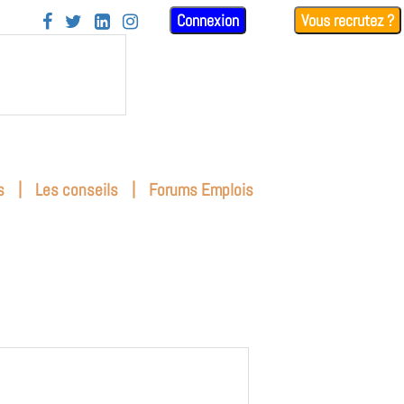
Connexion
Vous recrutez ?




|
|
s
Les conseils
Forums Emplois