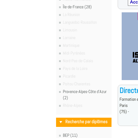
Île-de-France (28)
La Réunion
Languedoc-Roussillon
Limousin
Lorraine
Martinique
Midi-Pyrénées
Nord-Pas-de-Calais
Pays de la Loire
Picardie
Poitou-Charentes
Direct
Provence-Alpes-Côte d'Azur
(2)
Formation e
Rhône-Alpes
Paris
(75) -
Recherche par diplômes
BEP (11)