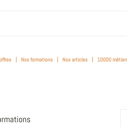
|
|
|
offres
Nos formations
Nos articles
10000 métier
ormations