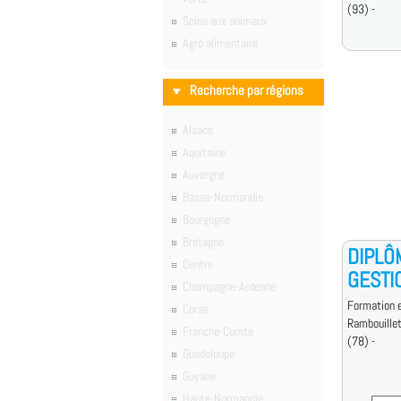
(93) -
Soins aux animaux
Agro alimentaire
Recherche par régions
Alsace
Aquitaine
Auvergne
Basse-Normandie
Bourgogne
Bretagne
DIPLÔ
Centre
GESTI
Champagne-Ardenne
Formation e
Corse
Rambouille
Franche-Comté
(78) -
Guadeloupe
Guyane
Haute-Normandie