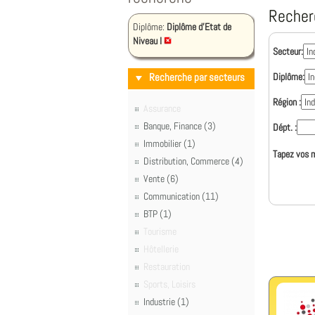
Recher
Diplôme:
Diplôme d'Etat de
Niveau I
Secteur:
Recherche par secteurs
Diplôme:
Région :
Assurance
Banque, Finance (3)
Dépt. :
Immobilier (1)
Tapez vos m
Distribution, Commerce (4)
Vente (6)
Communication (11)
BTP (1)
Tourisme
Hôtellerie
Restauration
Sports, Loisirs
Industrie (1)