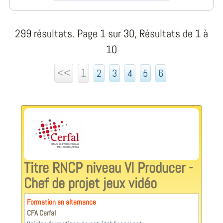
299 résultats. Page 1 sur 30, Résultats de 1 à
10
<<
1
2
3
4
5
6
Titre RNCP niveau VI Producer -
Chef de projet jeux vidéo
Formation en alternance
CFA Cerfal