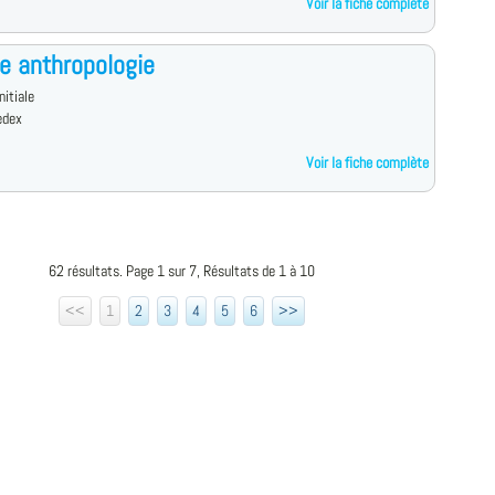
Voir la fiche complète
e anthropologie
nitiale
edex
Voir la fiche complète
62 résultats. Page 1 sur 7, Résultats de 1 à 10
<<
1
2
3
4
5
6
>>