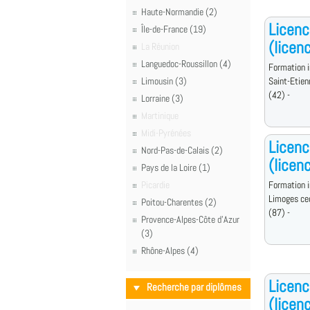
Haute-Normandie (2)
Licenc
Île-de-France (19)
(licen
La Réunion
Languedoc-Roussillon (4)
Formation i
Limousin (3)
Saint-Etien
(42) -
Lorraine (3)
Martinique
Midi-Pyrénées
Licenc
Nord-Pas-de-Calais (2)
(licen
Pays de la Loire (1)
Picardie
Formation i
Limoges ce
Poitou-Charentes (2)
(87) -
Provence-Alpes-Côte d'Azur
(3)
Rhône-Alpes (4)
Licenc
Recherche par diplômes
(licen