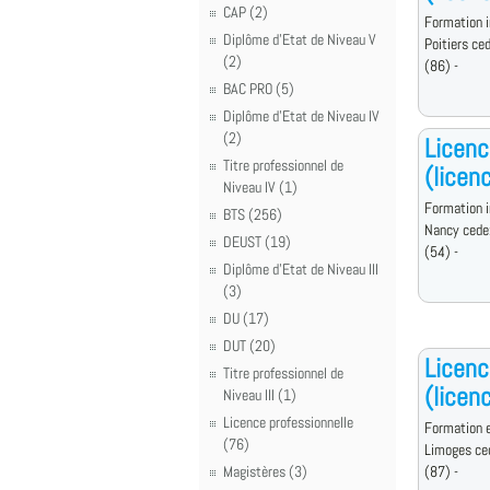
CAP (2)
Formation i
Diplôme d'Etat de Niveau V
Poitiers ce
(2)
(86) -
BAC PRO (5)
Diplôme d'Etat de Niveau IV
(2)
Licenc
Titre professionnel de
(licen
Niveau IV (1)
Formation i
BTS (256)
Nancy cede
DEUST (19)
(54) -
Diplôme d'Etat de Niveau III
(3)
DU (17)
DUT (20)
Licenc
Titre professionnel de
(licen
Niveau III (1)
Licence professionnelle
Formation e
(76)
Limoges ce
Magistères (3)
(87) -