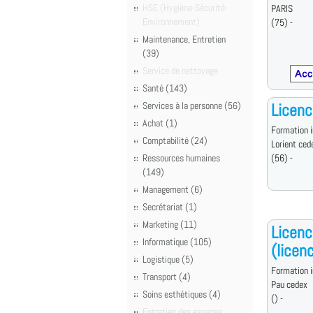
HSE (Hygiène-Sécurité-
PARIS
Environnement)
(75) -
Maintenance, Entretien
(39)
Service de nettoyage
Santé (143)
Services à la personne (56)
Licenc
Achat (1)
Formation i
Comptabilité (24)
Lorient ced
Ressources humaines
(56) -
(149)
Management (6)
Secrétariat (1)
Marketing (11)
Licenc
Informatique (105)
(licen
Logistique (5)
Formation i
Transport (4)
Pau cedex
Soins esthétiques (4)
() -
Entretien des espaces