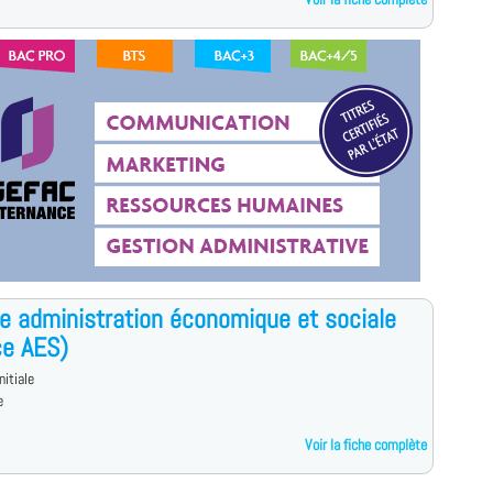
e administration économique et sociale
ce AES)
nitiale
e
Voir la fiche complète