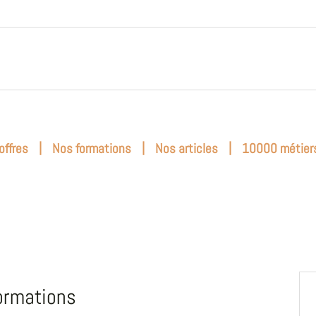
|
|
|
offres
Nos formations
Nos articles
10000 métier
ormations