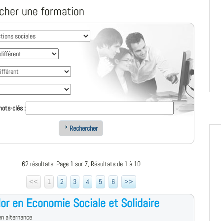
cher une formation
ots-clés :
Rechercher
62 résultats. Page 1 sur 7, Résultats de 1 à 10
<<
1
2
3
4
5
6
>>
or en Economie Sociale et Solidaire
n alternance