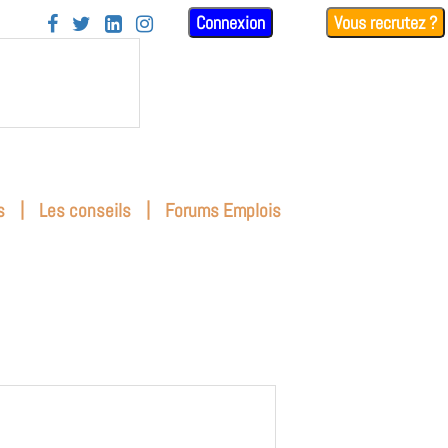
Connexion
Vous recrutez ?




|
|
s
Les conseils
Forums Emplois