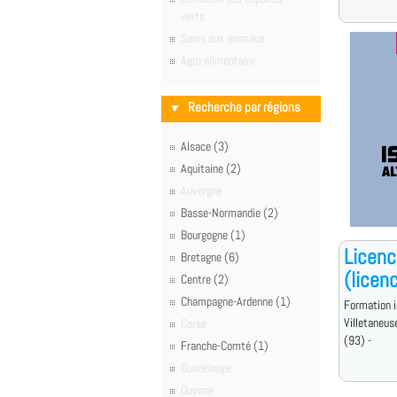
verts
Soins aux animaux
Agro alimentaire
Recherche par régions
Alsace (3)
Aquitaine (2)
Auvergne
Basse-Normandie (2)
Bourgogne (1)
Licenc
Bretagne (6)
(licen
Centre (2)
Champagne-Ardenne (1)
Formation i
Villetaneus
Corse
(93) -
Franche-Comté (1)
Guadeloupe
Guyane