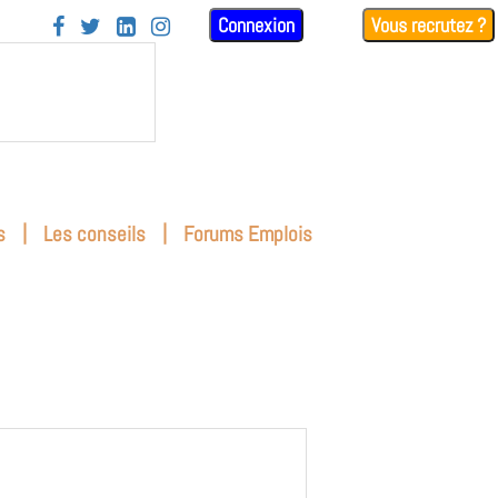
Connexion
Vous recrutez ?




|
|
s
Les conseils
Forums Emplois