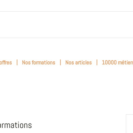
|
|
|
offres
Nos formations
Nos articles
10000 métier
ormations