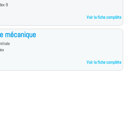
dex 9
Voir la fiche complète
ce mécanique
nitiale
dex
Voir la fiche complète