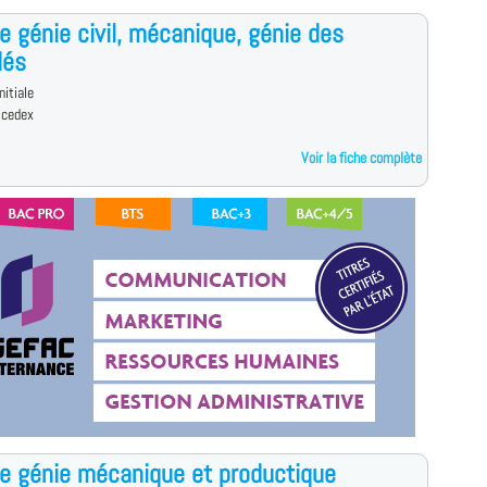
e génie civil, mécanique, génie des
dés
nitiale
 cedex
Voir la fiche complète
e génie mécanique et productique