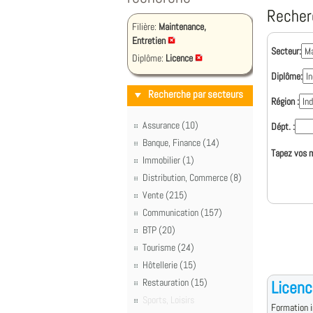
Recher
Filière:
Maintenance,
Entretien
Secteur:
Diplôme:
Licence
Diplôme:
Recherche par secteurs
Région :
Assurance (10)
Dépt. :
Banque, Finance (14)
Tapez vos m
Immobilier (1)
Distribution, Commerce (8)
Vente (215)
Communication (157)
BTP (20)
Tourisme (24)
Hôtellerie (15)
Restauration (15)
Licenc
Sports, Loisirs
Formation i