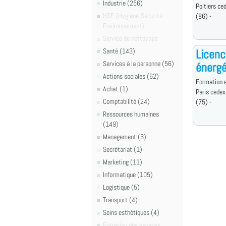
Industrie (256)
Poitiers ce
HSE (Hygiène-Sécurité-
(86) -
Environnement)
Service de nettoyage
Santé (143)
Licenc
Services à la personne (56)
énergé
Actions sociales (62)
Formation e
Achat (1)
Paris cedex
Comptabilité (24)
(75) -
Ressources humaines
(149)
Management (6)
Secrétariat (1)
Marketing (11)
Informatique (105)
Logistique (5)
Transport (4)
Soins esthétiques (4)
Entretien des espaces