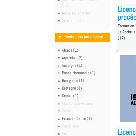
verts
Licenc
Soins aux animaux
procé
Agro alimentaire
Formation i
La Rochelle
Recherche par régions
(17) -
Alsace (1)
Aquitaine (2)
Auvergne (1)
Basse-Normandie (1)
Bourgogne (1)
Bretagne (1)
Centre (1)
Champagne-Ardenne
Corse
Franche-Comté (1)
Guadeloupe
Licenc
Guyane