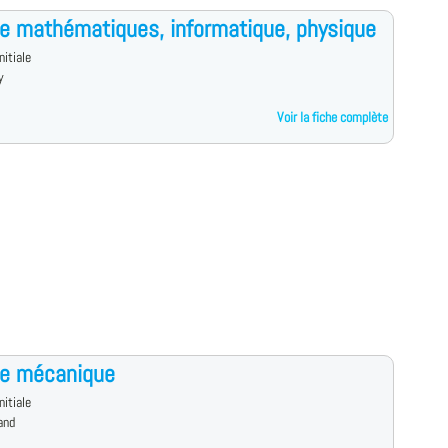
e mathématiques, informatique, physique
nitiale
y
Voir la fiche complète
ce mécanique
nitiale
and