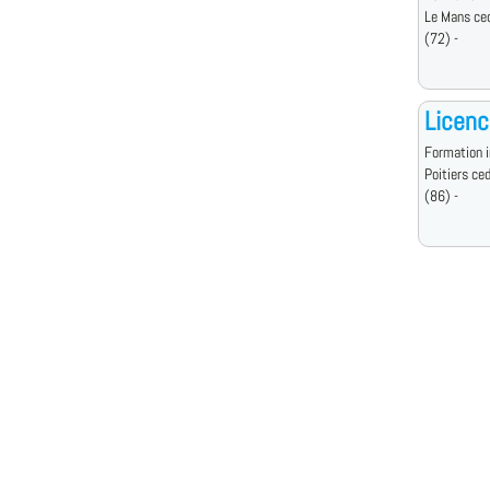
Le Mans ce
(72) -
Licen
Formation i
Poitiers ce
(86) -