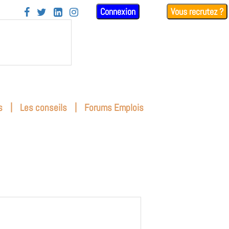
Connexion
Vous recrutez ?




|
|
s
Les conseils
Forums Emplois