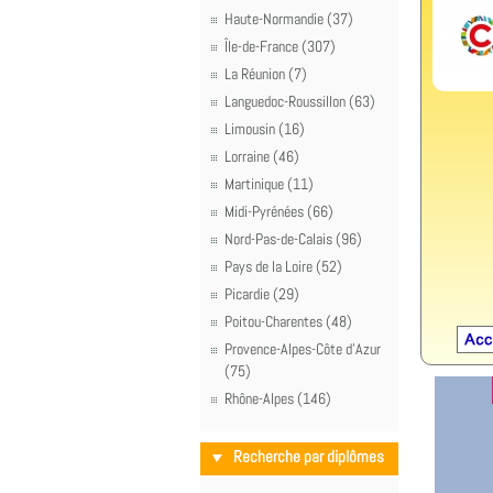
Haute-Normandie (37)
Île-de-France (307)
La Réunion (7)
Languedoc-Roussillon (63)
Limousin (16)
Lorraine (46)
Martinique (11)
Midi-Pyrénées (66)
Nord-Pas-de-Calais (96)
Pays de la Loire (52)
Picardie (29)
Poitou-Charentes (48)
Provence-Alpes-Côte d'Azur
(75)
Rhône-Alpes (146)
Recherche par diplômes