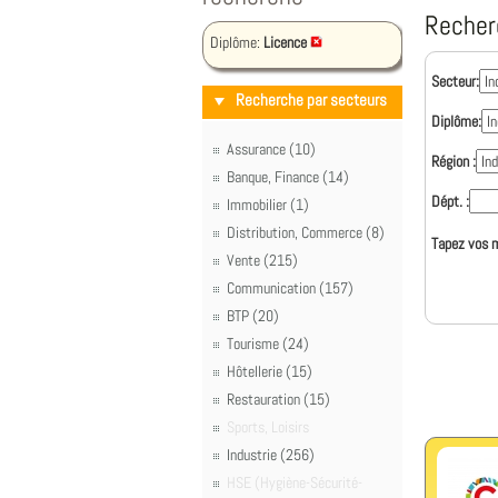
Recher
Diplôme:
Licence
Secteur:
Recherche par secteurs
Diplôme:
Assurance (10)
Région :
Banque, Finance (14)
Dépt. :
Immobilier (1)
Distribution, Commerce (8)
Tapez vos m
Vente (215)
Communication (157)
BTP (20)
Tourisme (24)
Hôtellerie (15)
Restauration (15)
Sports, Loisirs
Industrie (256)
HSE (Hygiène-Sécurité-