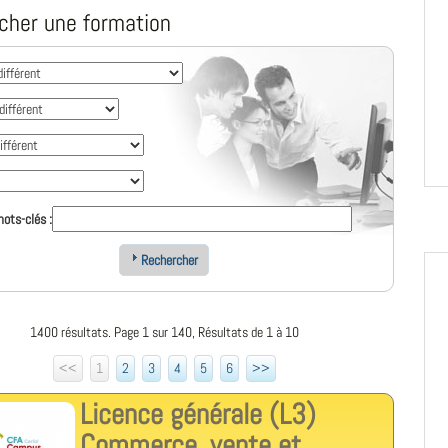
cher une formation
ots-clés :
Rechercher
1400 résultats. Page 1 sur 140, Résultats de 1 à 10
<<
1
2
3
4
5
6
>>
Licence générale (L3)
Commerce, vente et