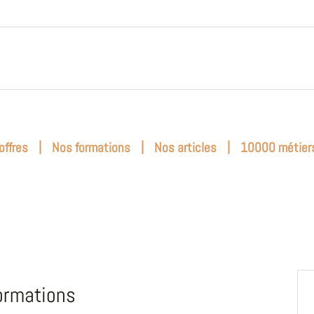
|
|
|
offres
Nos formations
Nos articles
10000 métier
ormations