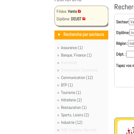
Recher
Filière:
Vente
Diplôme:
DEUST
Secteur:
Diplôme:
Recherche par secteurs
Région :
Assurance (1)
Dépt. :
Banque, Finance (1)
Immobilier
Tapez vos m
Distribution, Commerce
Communication (12)
BTP (1)
Tourisme (1)
Hôtellerie (2)
Restauration (1)
Sports, Loisirs (2)
Industrie (12)
HSE (Hygiène-Sécurité-