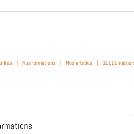
|
|
|
offres
Nos formations
Nos articles
10000 métier
ormations