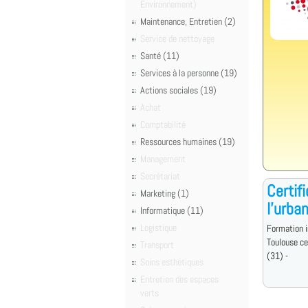
Environnement)
Maintenance, Entretien (2)
Service de nettoyage
Santé (11)
Services à la personne (19)
Actions sociales (19)
Achat
Comptabilité
Ressources humaines (19)
Management
Secrétariat
Certif
Marketing (1)
l'urba
Informatique (11)
Logistique
Formation i
Toulouse c
Transport
(31) -
Soins esthétiques
Entretien des espaces
verts