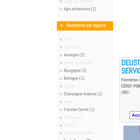
Soins aux animaux
Agro alimentaire (1)
Recherche par régions
Alsace
Aquitaine
Auvergne (2)
DEUST
Basse-Normandie
SERVI
Bourgogne (1)
Bretagne (1)
Formation i
Centre
CERGY-PON
(95) -
Champagne-Ardenne (1)
Corse
Franche-Comté (1)
Guadeloupe
Guyane
Haute-Normandie