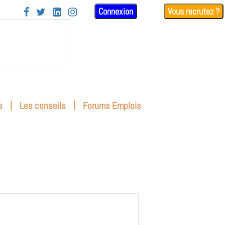
Connexion
Vous recrutez ?




|
|
s
Les conseils
Forums Emplois