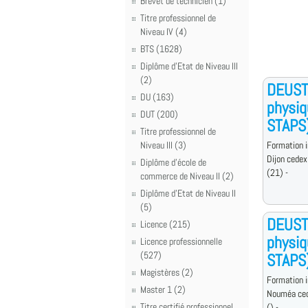
Brevet de technicien (1)
Titre professionnel de
Niveau IV (4)
BTS (1628)
Diplôme d'Etat de Niveau III
(2)
DEUST 
DU (163)
physiq
DUT (200)
STAPS
Titre professionnel de
Niveau III (3)
Formation i
Dijon cedex
Diplôme d'école de
(21) -
commerce de Niveau II (2)
Diplôme d'Etat de Niveau II
(5)
DEUST 
Licence (215)
physiq
Licence professionnelle
(527)
STAPS
Magistères (2)
Formation i
Master 1 (2)
Nouméa ce
Titre certifié professionnel
() -