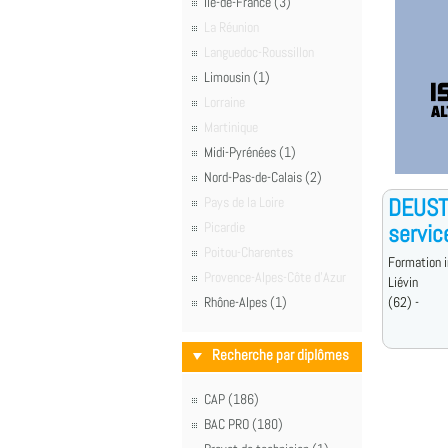
Île-de-France (3)
La Réunion
Languedoc-Roussillon
Limousin (1)
Lorraine
Martinique
Midi-Pyrénées (1)
Nord-Pas-de-Calais (2)
DEUST 
Pays de la Loire
Picardie
servic
Poitou-Charentes
Formation i
Provence-Alpes-Côte d'Azur
Liévin
Rhône-Alpes (1)
(62) -
Recherche par diplômes
CAP (186)
BAC PRO (180)