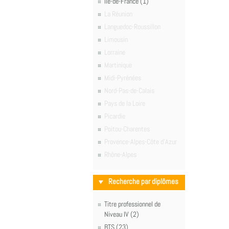
Île-de-France (1)
La Réunion
Languedoc-Roussillon
Limousin
Lorraine
Martinique
Midi-Pyrénées
Nord-Pas-de-Calais
Pays de la Loire
Picardie
Poitou-Charentes
Provence-Alpes-Côte d'Azur
Rhône-Alpes
Recherche par diplômes
Titre professionnel de
Niveau IV (2)
BTS (23)