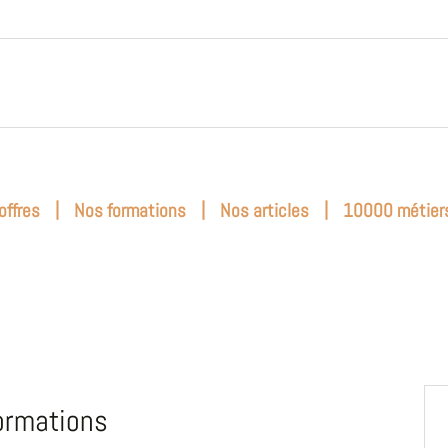
|
|
|
offres
Nos formations
Nos articles
10000 métier
ormations