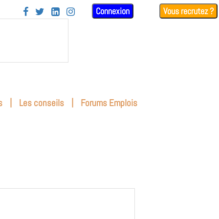
Connexion
Vous recrutez ?




|
|
s
Les conseils
Forums Emplois