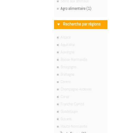
Soins aux animaux
Agro alimentaire (1)
Recherche par régions
Alsace
Aquitaine
Auvergne
Basse-Normandie
Bourgogne
Bretagne
Centre
Champagne-Ardenne
Corse
Franche-Comté
Guadeloupe
Guyane
Haute-Normandie