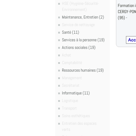
HSE (Hygiène-Sécurité-
Formation i
Environnement)
CERGY-PON
Maintenance, Entretien (2)
(95) -
Service de nettoyage
Santé (11)
Services à la personne (19)
Actions sociales (19)
Achat
Comptabilité
Ressources humaines (19)
Management
Secrétariat
Informatique (11)
Logistique
Transport
Soins esthétiques
Entretien des espaces
verts