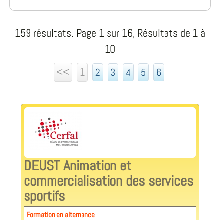
159 résultats. Page 1 sur 16, Résultats de 1 à
10
<<
1
2
3
4
5
6
DEUST Animation et
commercialisation des services
sportifs
Formation en alternance