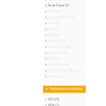
Île-de-France (2)
La Réunion
Languedoc-Roussillon
Limousin
Lorraine
Martinique
Midi-Pyrénées
Nord-Pas-de-Calais
Pays de la Loire
Picardie
Poitou-Charentes
Provence-Alpes-Côte d'Azur
Rhône-Alpes
Recherche par diplômes
BTS (23)
BTSA (1)