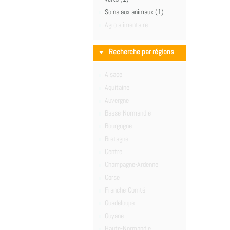
Soins aux animaux (1)
Agro alimentaire
Recherche par régions
Alsace
Aquitaine
Auvergne
Basse-Normandie
Bourgogne
Bretagne
Centre
Champagne-Ardenne
Corse
Franche-Comté
Guadeloupe
Guyane
Haute-Normandie