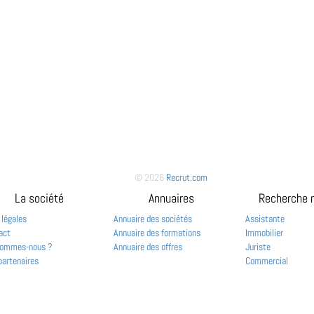
© 2026
Recrut.com
La société
Annuaires
Recherche 
 légales
Annuaire des sociétés
Assistante
act
Annuaire des formations
Immobilier
sommes-nous ?
Annuaire des offres
Juriste
partenaires
Commercial