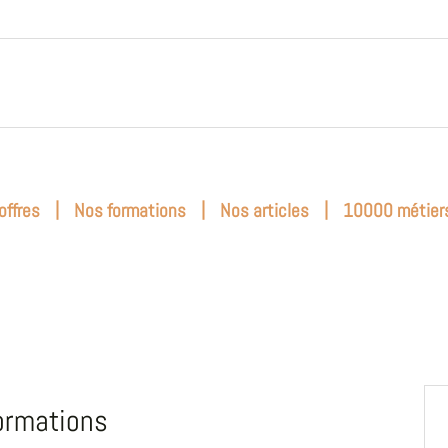
|
|
|
offres
Nos formations
Nos articles
10000 métier
ormations