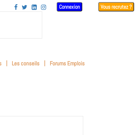
Connexion
Vous recrutez ?




|
|
s
Les conseils
Forums Emplois