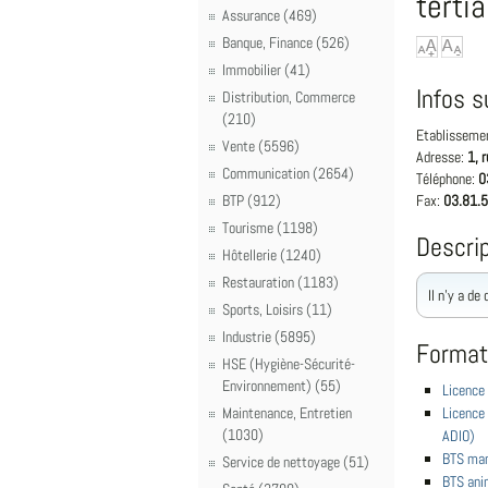
tertia
Assurance (469)
Banque, Finance (526)
Immobilier (41)
Infos s
Distribution, Commerce
(210)
Etablisseme
Vente (5596)
Adresse:
1, 
Communication (2654)
Téléphone:
0
BTP (912)
Fax:
03.81.5
Tourisme (1198)
Descrip
Hôtellerie (1240)
Restauration (1183)
Il n'y a de
Sports, Loisirs (11)
Industrie (5895)
Format
HSE (Hygiène-Sécurité-
Environnement) (55)
Licence 
Maintenance, Entretien
Licence 
(1030)
ADIO)
BTS man
Service de nettoyage (51)
BTS anim