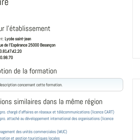
ire
ur l'établissement
nt:
Lycée saint-jean
rue de l'Espérance 25000 Besançon
3.81.47.42.20
0.98.70
tion de la formation
 description concernant cette formation.
ions similaires dans la même région
pro. chargé d'affaires en réseaux et télécommunications (licence CART)
pro. attaché au développement international des organisations (licence
agement des unités commerciales (MUC)
ation et gestion touristiques locales