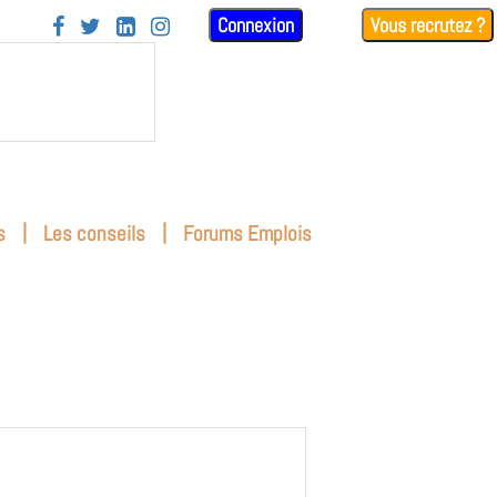
Connexion
Vous recrutez ?




|
|
s
Les conseils
Forums Emplois