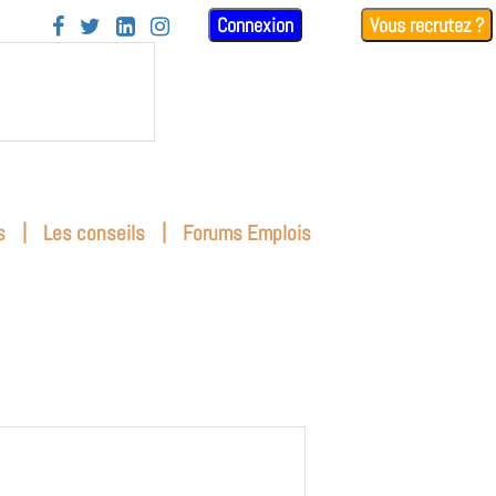
Connexion
Vous recrutez ?




|
|
s
Les conseils
Forums Emplois