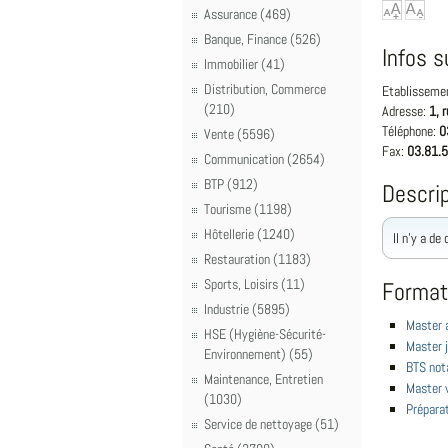
Assurance (469)
Banque, Finance (526)
Infos s
Immobilier (41)
Distribution, Commerce
Etablisseme
(210)
Adresse:
1, 
Téléphone:
0
Vente (5596)
Fax:
03.81.5
Communication (2654)
BTP (912)
Descrip
Tourisme (1198)
Hôtellerie (1240)
Il n'y a de
Restauration (1183)
Sports, Loisirs (11)
Format
Industrie (5895)
Master 
HSE (Hygiène-Sécurité-
Master j
Environnement) (55)
BTS not
Maintenance, Entretien
Master v
(1030)
Prépara
Service de nettoyage (51)