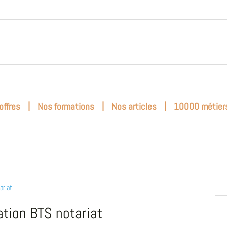
|
|
|
offres
Nos formations
Nos articles
10000 métier
ariat
tion BTS notariat