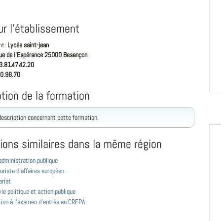
ur l'établissement
nt:
Lycée saint-jean
rue de l'Espérance 25000 Besançon
3.81.47.42.20
0.98.70
tion de la formation
 description concernant cette formation.
ions similaires dans la même région
administration publique
uriste d'affaires européen
ariat
ie politique et action publique
tion à l'examen d'entrée au CRFPA