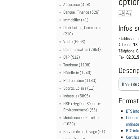
optio
Assurance (469)
Banque, Finance (526)
Immobilier (41)
Infos s
Distribution, Commerce
(210)
Etablisseme
Vente (5596)
Adresse:
13,
Communication (2654)
Téléphone:
0
BTP (912)
Fax:
02.31.5
Tourisme (1198)
Descrip
Hôtellerie (1240)
Restauration (1183)
Il n'y a de
Sports, Loisirs (11)
Industrie (5895)
Format
HSE (Hygiène-Sécurité-
Environnement) (55)
BTS info
Maintenance, Entretien
Licence 
(1030)
ordinat
BTS info
Service de nettoyage (51)
Certific