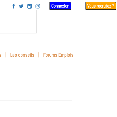
Connexion
Vous recrutez ?




|
|
s
Les conseils
Forums Emplois