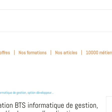
|
|
|
offres
Nos formations
Nos articles
10000 métier
ormatique de gestion, option développeur...
tion BTS informatique de gestion,