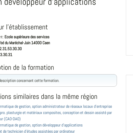
n développeur d'applications
ur l'établissement
nt:
Ecole supérieure des services
 bd du Maréchal-Juin 14000 Caen
2.31.53.30.30
3.30.31
tion de la formation
 description concernant cette formation.
ions similaires dans la même région
rmatique de gestion, option administrateur de réseaux locaux d'entreprise
pro. plasturgie et matériaux composites, conception et dessin assisté par
eur (CAO-DAO)
rmatique de gestion, option développeur d'applications
at de technicien d'études assistées par ordinateur