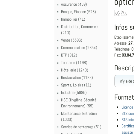
optio
Assurance (469)
Banque, Finance (526)
Immobilier (41)
Infos s
Distribution, Commerce
(210)
Etablisseme
Vente (5596)
Adresse:
27,
Communication (2654)
Téléphone:
0
BTP (912)
Fax:
03.84.7
Tourisme (1198)
Descrip
Hôtellerie (1240)
Restauration (1183)
Il n'y a de
Sports, Loisirs (11)
Industrie (5895)
Format
HSE (Hygiène-Sécurité-
Environnement) (55)
Licence
Maintenance, Entretien
BTS conc
(1030)
BTS info
Certific
Service de nettoyage (51)
assisté