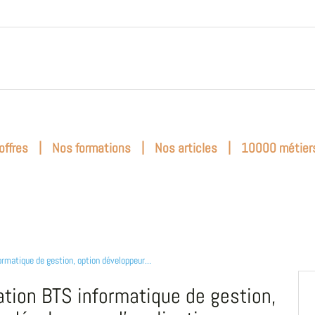
|
|
|
offres
Nos formations
Nos articles
10000 métier
ormatique de gestion, option développeur...
tion BTS informatique de gestion,