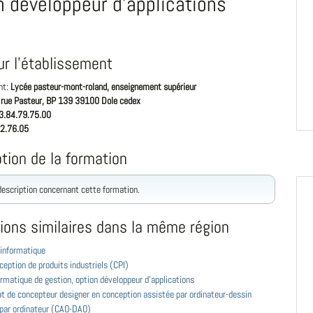
n développeur d'applications
ur l'établissement
nt:
Lycée pasteur-mont-roland, enseignement supérieur
 rue Pasteur, BP 139 39100 Dole cedex
3.84.79.75.00
2.76.05
tion de la formation
 description concernant cette formation.
ions similaires dans la même région
 informatique
eption de produits industriels (CPI)
rmatique de gestion, option développeur d'applications
at de concepteur designer en conception assistée par ordinateur-dessin
 par ordinateur (CAO-DAO)