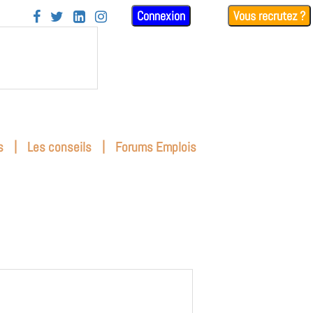
Connexion
Vous recrutez ?




|
|
s
Les conseils
Forums Emplois