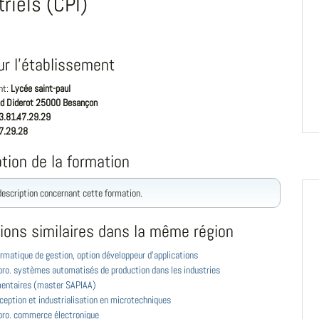
triels (CPI)
ur l'établissement
nt:
Lycée saint-paul
bd Diderot 25000 Besançon
3.81.47.29.29
7.29.28
tion de la formation
 description concernant cette formation.
ions similaires dans la même région
rmatique de gestion, option développeur d'applications
pro. systèmes automatisés de production dans les industries
mentaires (master SAPIAA)
eption et industrialisation en microtechniques
pro. commerce électronique