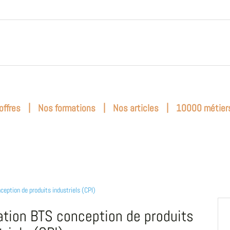
|
|
|
offres
Nos formations
Nos articles
10000 métier
ception de produits industriels (CPI)
tion BTS conception de produits