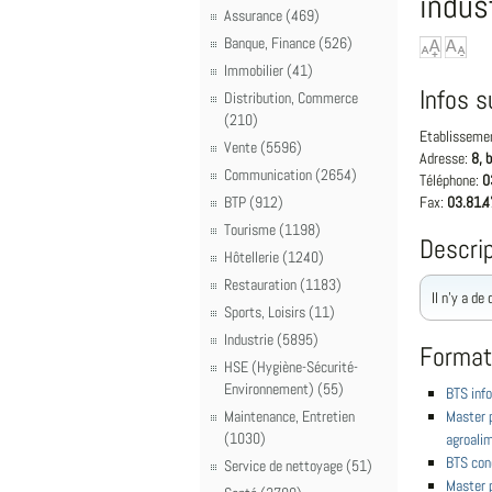
indus
Assurance (469)
Banque, Finance (526)
Immobilier (41)
Infos s
Distribution, Commerce
(210)
Etablisseme
Vente (5596)
Adresse:
8, 
Communication (2654)
Téléphone:
0
BTP (912)
Fax:
03.81.4
Tourisme (1198)
Descrip
Hôtellerie (1240)
Restauration (1183)
Il n'y a de
Sports, Loisirs (11)
Industrie (5895)
Format
HSE (Hygiène-Sécurité-
Environnement) (55)
BTS info
Maintenance, Entretien
Master 
(1030)
agroali
BTS conc
Service de nettoyage (51)
Master 