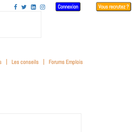
Connexion
Vous recrutez ?




|
|
s
Les conseils
Forums Emplois