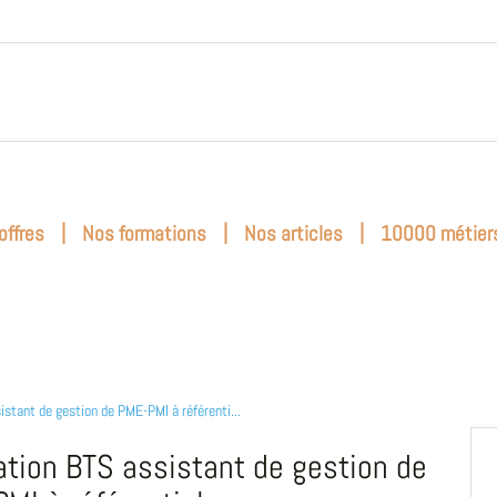
|
|
|
offres
Nos formations
Nos articles
10000 métier
istant de gestion de PME-PMI à référenti...
tion BTS assistant de gestion de