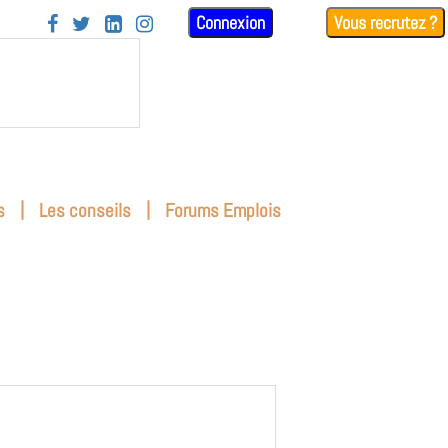
Connexion
Vous recrutez ?




|
|
s
Les conseils
Forums Emplois