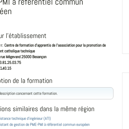
MI à référentiel commun
péen
ur l'établissement
nt:
Centre de formation d'apprentis de l'association pour la promotion de
nt catholique technique
 rue Mégevand 25000 Besançon
3.81.25.03.75
1.40.15
tion de la formation
 description concernant cette formation.
ions similaires dans la même région
stance technique d'ingénieur (ATI)
istant de gestion de PME-PMI à référentiel commun européen