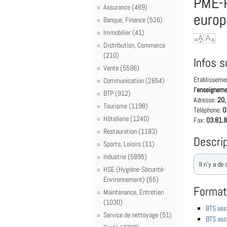
PME-P
Assurance (469)
euro
Banque, Finance (526)
Immobilier (41)
Distribution, Commerce
(210)
Infos s
Vente (5596)
Etablisseme
Communication (2654)
l'enseigneme
BTP (912)
Adresse:
20,
Tourisme (1198)
Téléphone:
0
Hôtellerie (1240)
Fax:
03.81.8
Restauration (1183)
Descrip
Sports, Loisirs (11)
Industrie (5895)
Il n'y a de
HSE (Hygiène-Sécurité-
Environnement) (55)
Format
Maintenance, Entretien
(1030)
BTS assi
Service de nettoyage (51)
BTS ass