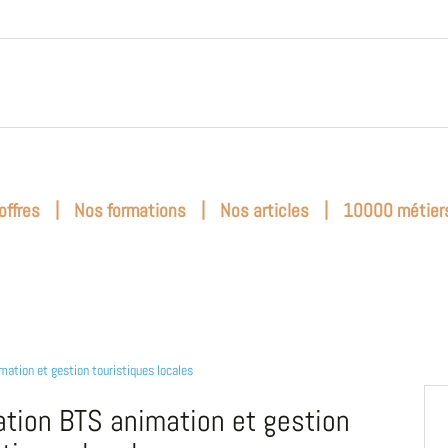
|
|
|
offres
Nos formations
Nos articles
10000 métier
mation et gestion touristiques locales
tion BTS animation et gestion