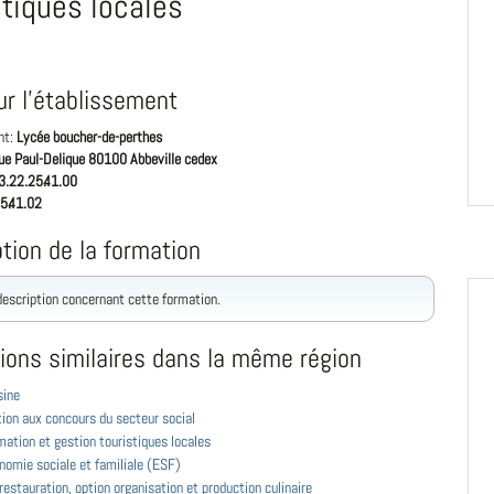
stiques locales
ur l'établissement
nt:
Lycée boucher-de-perthes
rue Paul-Delique 80100 Abbeville cedex
3.22.25.41.00
5.41.02
tion de la formation
 description concernant cette formation.
ions similaires dans la même région
sine
ion aux concours du secteur social
ation et gestion touristiques locales
nomie sociale et familiale (ESF)
restauration, option organisation et production culinaire