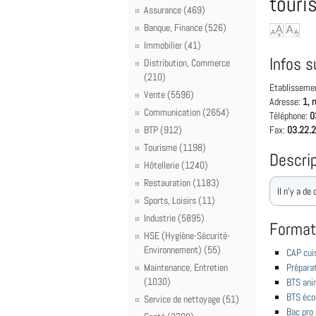
touri
Assurance (469)
Banque, Finance (526)
Immobilier (41)
Infos s
Distribution, Commerce
(210)
Etablisseme
Vente (5596)
Adresse:
1, 
Communication (2654)
Téléphone:
0
BTP (912)
Fax:
03.22.2
Tourisme (1198)
Descrip
Hôtellerie (1240)
Restauration (1183)
Il n'y a de
Sports, Loisirs (11)
Industrie (5895)
Format
HSE (Hygiène-Sécurité-
Environnement) (55)
CAP cui
Maintenance, Entretien
Préparat
(1030)
BTS anim
BTS éco
Service de nettoyage (51)
Bac pro 