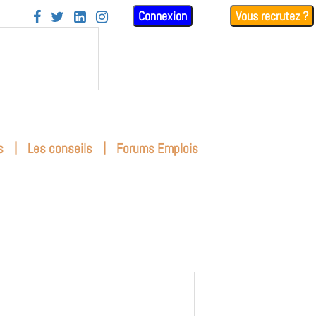
Connexion
Vous recrutez ?




|
|
s
Les conseils
Forums Emplois