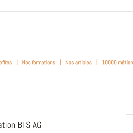
|
|
|
offres
Nos formations
Nos articles
10000 métier
tion BTS AG