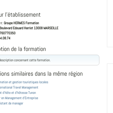
ur l'établissement
nt:
Groupe HERMES Formation
Boulevard Edouard Herriot 13008 MARSEILLE
760770350
4.08.74
tion de la formation
 description concernant cette formation.
ions similaires dans la même région
ation et gestion touristiques locales
ernational Travel Management
at d'hôte et d'hôtesse Tunon
r en Management d’Entreprise
istant de manager