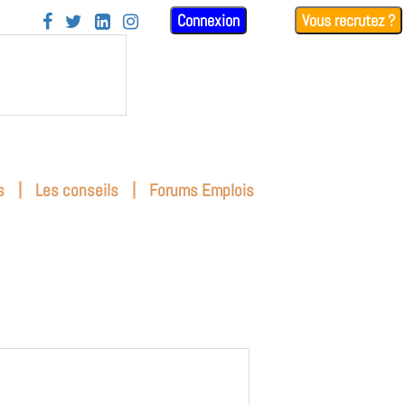
Connexion
Vous recrutez ?




|
|
s
Les conseils
Forums Emplois