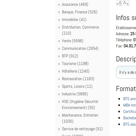
Assurance (469)
Banque, Finance (526)
Infos s
Immobilier (41)
Distribution, Commerce
Etablisseme
(210)
Adresse:
25 
Téléphone:
0
Vente (5596)
Fax:
04.91.7
Communication (2654)
BTP (912)
Descrip
Tourisme (1198)
Hôtellerie (1240)
Il n'y a de
Restauration (1183)
Sports, Loisirs (11)
Format
Industrie (5895)
BTS anim
HSE (Hygiène-Sécurité-
MBA Int
Environnement) (55)
Certific
Maintenance, Entretien
Bachelo
(1030)
BTS ass
Service de nettoyage (51)