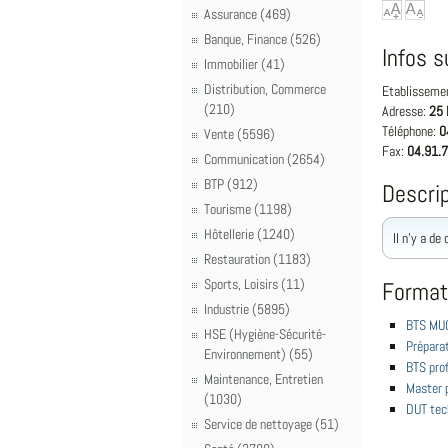
Assurance (469)
Banque, Finance (526)
Infos s
Immobilier (41)
Distribution, Commerce
Etablisseme
(210)
Adresse:
25 
Téléphone:
0
Vente (5596)
Fax:
04.91.7
Communication (2654)
BTP (912)
Descrip
Tourisme (1198)
Hôtellerie (1240)
Il n'y a de
Restauration (1183)
Sports, Loisirs (11)
Format
Industrie (5895)
BTS MUC
HSE (Hygiène-Sécurité-
Préparat
Environnement) (55)
BTS pro
Maintenance, Entretien
Master p
(1030)
DUT tec
Service de nettoyage (51)