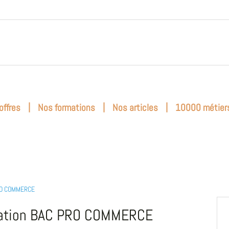
|
|
|
offres
Nos formations
Nos articles
10000 métier
RO COMMERCE
ation BAC PRO COMMERCE