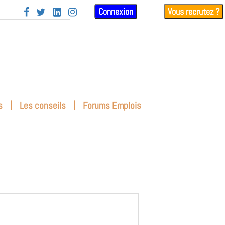
Connexion
Vous recrutez ?




|
|
s
Les conseils
Forums Emplois