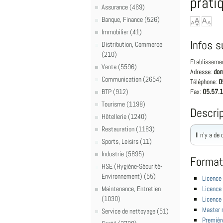
prati
Assurance (469)
Banque, Finance (526)
Immobilier (41)
Infos s
Distribution, Commerce
(210)
Etablisseme
Vente (5596)
Adresse:
dom
Communication (2654)
Téléphone:
0
BTP (912)
Fax:
05.57.1
Tourisme (1198)
Descrip
Hôtellerie (1240)
Restauration (1183)
Il n'y a de
Sports, Loisirs (11)
Industrie (5895)
Format
HSE (Hygiène-Sécurité-
Environnement) (55)
Licence 
Maintenance, Entretien
Licence 
(1030)
Licence 
Master r
Service de nettoyage (51)
Premièr