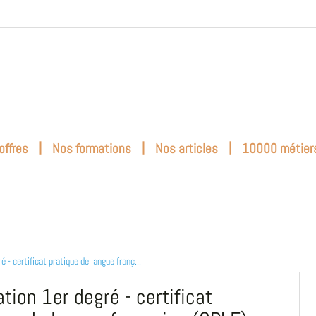
|
|
|
offres
Nos formations
Nos articles
10000 métier
é - certificat pratique de langue franç...
tion 1er degré - certificat