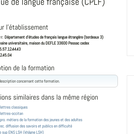
que de langue française (CPLF)
ur l'établissement
nt:
Département d'études de français langue étrangère (bordeaux 3)
aine universitaire, maison du DEFLE 33600 Pessac cedex
5.57.12.44.43
2.45.04
tion de la formation
 description concernant cette formation.
ions similaires dans la même région
lettres classiques
lettres-occitan
pro. métiers de la formation des jeunes et des adultes
ec. diffusion des savoirs et publics en difficulté
e sup ENS LSH (khâgne LSH)