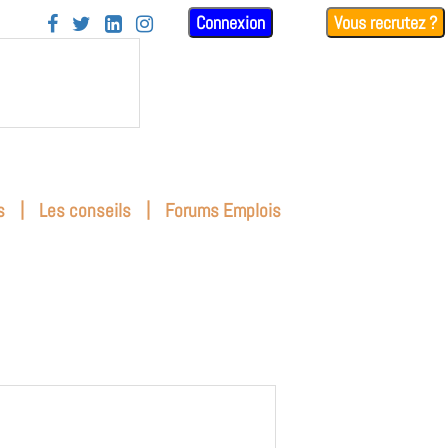
Connexion
Vous recrutez ?




|
|
s
Les conseils
Forums Emplois