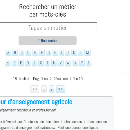
Rechercher un métier
par mots-clés
Rechercher
A
B
C
D
E
F
G
H
I
J
K
L
M
N
O
P
Q
R
S
T
U
V
W
X
Y
Z
18 résultats. Page 1 sur 2, Résultats de 1 à 10
<<
1
2
>>
ur d'enseignement agricole
eignement technique et professionnel
x élèves et aux étudiants des disciplines techniques ou professionnelles
rogrammes d'enseignement nationaux., Peut coordonner une équipe