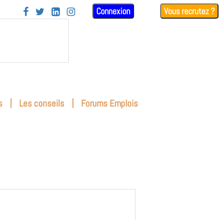
Connexion
Vous recrutez ?




|
|
s
Les conseils
Forums Emplois