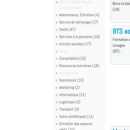
HSE (Hygiène-Sécurité-
Brive-la-Gai
Environnement)
(19) -
Maintenance, Entretien (4)
Service de nettoyage (17)
Santé (47)
BTS a
Services à la personne (16)
Formation e
Actions sociales (17)
Limoges
Achat
(87) -
Comptabilité (10)
Ressources humaines (18)
Management
Secrétariat (10)
Marketing (2)
Informatique (21)
Logistique (3)
Transport (3)
Soins esthétiques (11)
Entretien des espaces
verts (10)