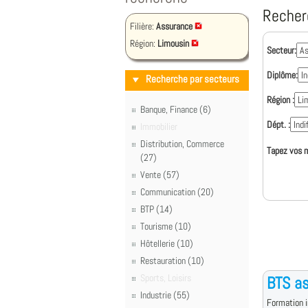
Recher
Filière:
Assurance
Région:
Limousin
Secteur:
Diplôme:
Recherche par secteurs
Région :
Banque, Finance (6)
Dépt. :
Immobilier
Distribution, Commerce
Tapez vos m
(27)
Vente (57)
Communication (20)
BTP (14)
Tourisme (10)
Hôtellerie (10)
Restauration (10)
Sports, Loisirs
BTS a
Industrie (55)
Formation i