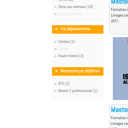
Master
Soins aux animaux (19)
Formation i
Agro alimentaire
Limoges ce
(87) -
Par départements
Corrèze (1)
Creuse
Haute-Vienne (3)
Recherche par diplômes
BTS (2)
Master 2 professionnel (1)
Master
Formation i
Limoges ce