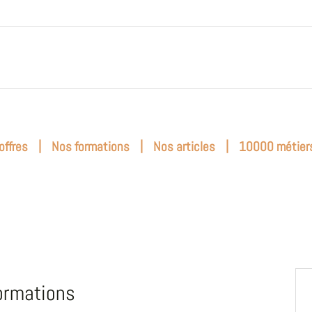
|
|
|
offres
Nos formations
Nos articles
10000 métier
ormations