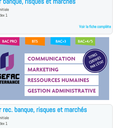
 banque, risques et marchés
nitiale
dex 1
Voir la fiche complète
 rec. banque, risques et marchés
nitiale
dex 1