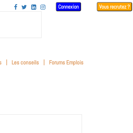
Connexion
Vous recrutez ?




|
|
s
Les conseils
Forums Emplois