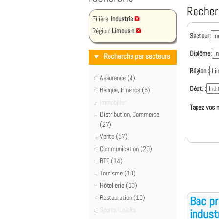
Recher
Filière:
Industrie
Région:
Limousin
Secteur:
Diplôme:
Recherche par secteurs
Région :
Assurance (4)
Dépt. :
Banque, Finance (6)
Immobilier
Tapez vos m
Distribution, Commerce
(27)
Vente (57)
Communication (20)
BTP (14)
Tourisme (10)
Hôtellerie (10)
Restauration (10)
Bac p
Sports, Loisirs
indust