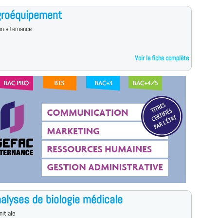
groéquipement
n alternance
Voir la fiche complète
alyses de biologie médicale
nitiale