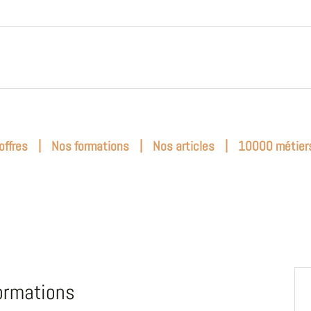
|
|
|
offres
Nos formations
Nos articles
10000 métier
ormations