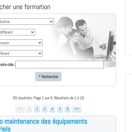
cher une formation
ots-clés :
Rechercher
55 résultats. Page 1 sur 6, Résultats de 1 à 10
<<
1
2
3
4
5
6
>>
ro maintenance des équipements
riels