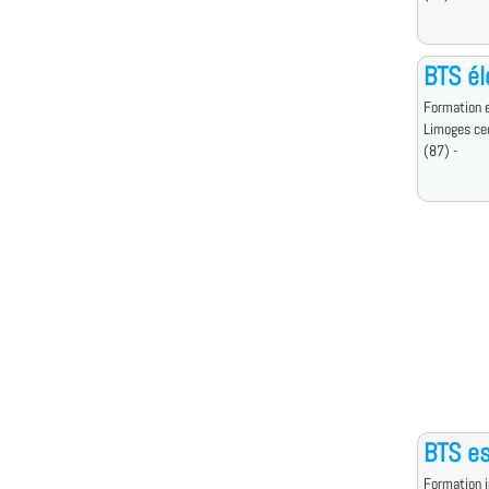
BTS él
Formation e
Limoges ce
(87) -
BTS e
Formation i