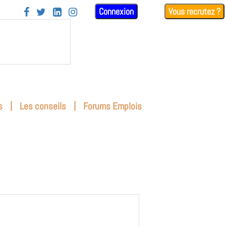
Connexion
Vous recrutez ?




|
|
s
Les conseils
Forums Emplois