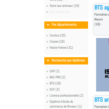
Soins aux animaux (19)
BTS a
Agro alimentaire
Formation e
Neuvic
(19) -
Par départements
Corrèze (20)
Creuse (16)
Haute-Vienne (31)
Recherche par diplômes
CAP (1)
BAC PRO (2)
BTS (26)
DUT (3)
Licence professionnelle (2)
BTS an
Diplôme d'école de
commerce de Niveau I (1)
Formation i