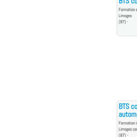
BTS co
Formation e
Limoges
(87) -
BTS co
automa
Formation i
Limoges ce
(87) -