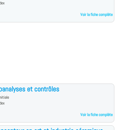
dex
Voir la fiche complète
oanalyses et contrôles
nitiale
dex
Voir la fiche complète