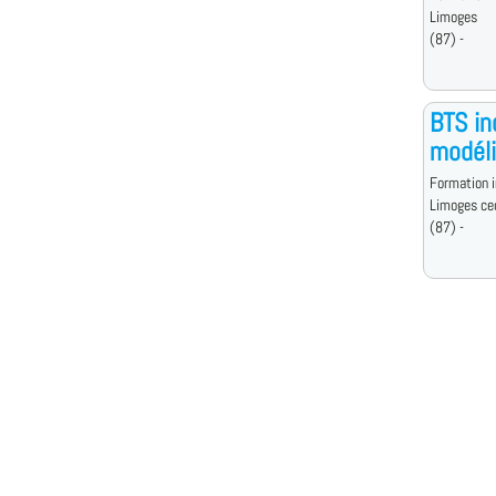
Limoges
(87) -
BTS in
modéli
Formation i
Limoges ce
(87) -