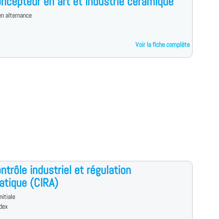
ncepteur en art et industrie céramique
n alternance
Voir la fiche complète
ntrôle industriel et régulation
tique (CIRA)
nitiale
dex