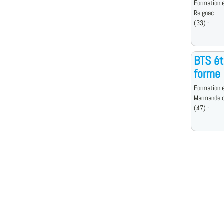
Formation e
Reignac
(33) -
BTS ét
forme 
Formation e
Marmande 
(47) -