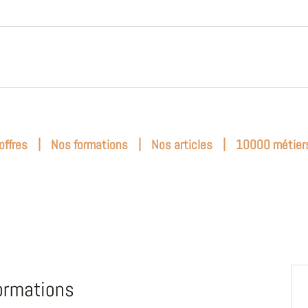
|
|
|
offres
Nos formations
Nos articles
10000 métier
ormations