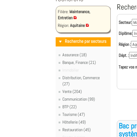
Recher
Filière:
Maintenance,
Entretien
Secteur:
Région:
Aquitaine
Diplôme:
Recherche par secteurs
Région :
Assurance (18)
Dépt. :
Banque, Finance (21)
Tapez vos m
Immobilier
Distribution, Commerce
(27)
Vente (204)
Communication (99)
BTP (22)
Tourisme (47)
Hôtellerie (49)
Bac pr
Restauration (45)
systèm