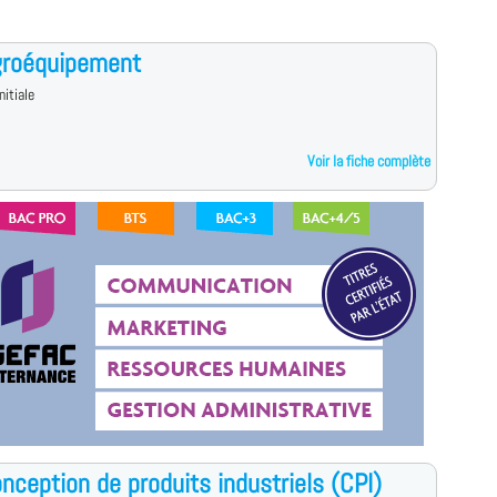
groéquipement
nitiale
Voir la fiche complète
nception de produits industriels (CPI)