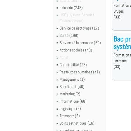
Sports, Loisirs
Formation e
Industrie (243)
Bruges
HSE (Hygiène-Sécurité-
(33) -
Environnement)
Service de nettoyage (17)
Santé (169)
Bac pr
Services à la personne (60)
systèm
Actions sociales (48)
Formation e
Achat
Latresne
Comptabilité (23)
(33) -
Ressources humaines (41)
Management (1)
Secrétariat (40)
Marketing (2)
Informatique (68)
Logistique (8)
Transport (8)
Soins esthétiques (16)
Entretien des espaces