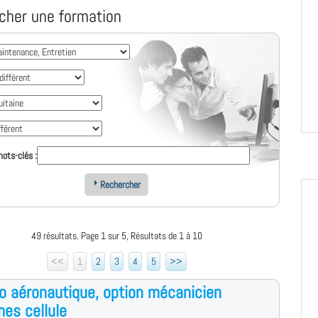
cher une formation
ots-clés :
Rechercher
49 résultats. Page 1 sur 5, Résultats de 1 à 10
<<
1
2
3
4
5
>>
o aéronautique, option mécanicien
es cellule