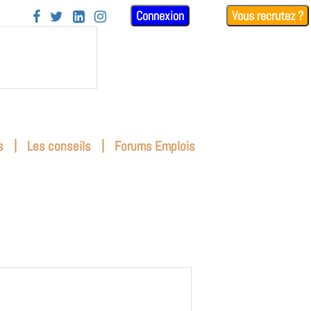
Connexion
Vous recrutez ?




|
|
s
Les conseils
Forums Emplois