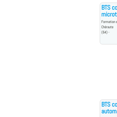
BTS co
micro
Formation e
Chéraute
(64) -
BTS co
automa