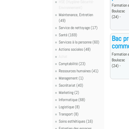
HSE (Hygiène-Sécurité-
Formation e
Environnement)
Boulazac
Maintenance, Entretien
(24) -
(49)
Service de nettoyage (17)
Santé (169)
Bac pr
Services à la personne (60)
commer
Actions sociales (48)
Formation e
Achat
Boulazac
Comptabilité (23)
(24) -
Ressources humaines (41)
Management (1)
Secrétariat (40)
Marketing (2)
Informatique (68)
Logistique (8)
Transport (8)
Soins esthétiques (16)
Entretien des espaces