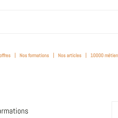
|
|
|
offres
Nos formations
Nos articles
10000 métier
ormations