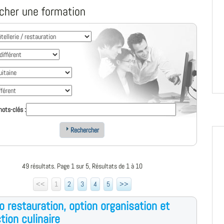
cher une formation
ots-clés :
Rechercher
49 résultats. Page 1 sur 5, Résultats de 1 à 10
<<
1
2
3
4
5
>>
o restauration, option organisation et
tion culinaire