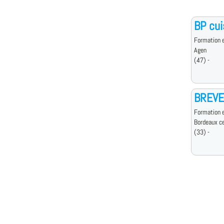
BP cui
Formation e
Agen
(47) -
BREVE
Formation e
Bordeaux c
(33) -