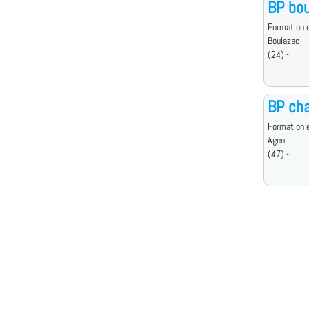
BP bou
Formation e
Boulazac
(24) -
BP cha
Formation e
Agen
(47) -