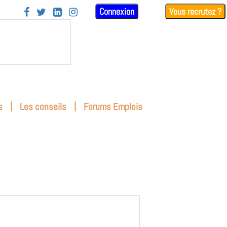
Connexion
Vous recrutez ?




|
|
s
Les conseils
Forums Emplois