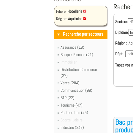
Recher
Filière:
Hôtellerie
Région:
Aquitaine
Secteur:
Diplôme:
Recherche par secteurs
Région :
Assurance (18)
Dépt. :
Banque, Finance (21)
Immobilier
Tapez vos m
Distribution, Commerce
(27)
Vente (204)
Communication (99)
BTP (22)
Tourisme (47)
Restauration (45)
Sports, Loisirs
Bac pr
Industrie (243)
produc