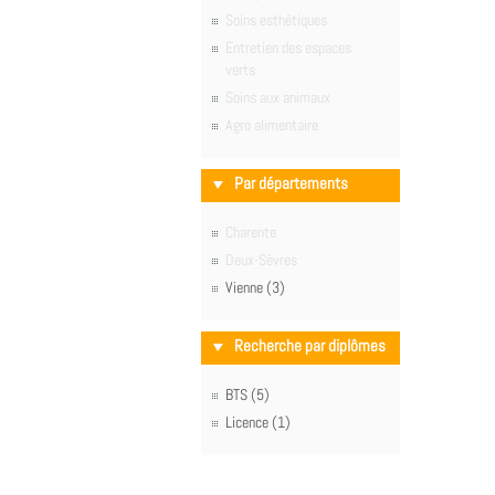
Soins esthétiques
Entretien des espaces
verts
Soins aux animaux
Agro alimentaire
Par départements
Charente
Deux-Sèvres
Vienne (3)
Recherche par diplômes
BTS (5)
Licence (1)