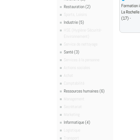
Formation i
Restauration (2)
La Rochelle
Sports, Loisirs
(17) -
Industrie (5)
HSE (Hygiène-Sécurité-
Environnement)
Service de nettoyage
Santé (3)
Services à la personne
Actions sociales
Achat
Comptabilité
Ressources humaines (6)
Management
Secrétariat
Marketing
Informatique (4)
Logistique
Transport