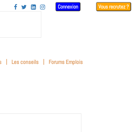
Connexion
Vous recrutez ?




|
|
s
Les conseils
Forums Emplois