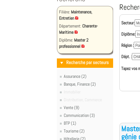
Recher
Filière:
Maintenance,
Entretien
Secteur:
Département:
Charente-
Maritime
Diplôme:
Diplôme:
Master 2
Région :
professionnel
Dépt. :
Recherche par secteurs
Tapez vos m
Assurance (2)
Banque, Finance (2)
Immobilier
Distribution, Commerce
Vente (9)
Communication (3)
BTP (1)
Master
Tourisme (2)
génie c
Hôtellerie (2)