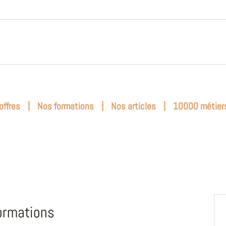
|
|
|
offres
Nos formations
Nos articles
10000 métier
ormations