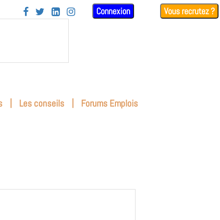
Connexion
Vous recrutez ?




|
|
s
Les conseils
Forums Emplois