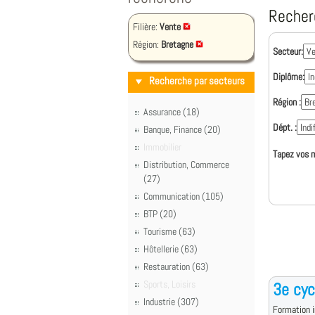
Recher
Filière:
Vente
Région:
Bretagne
Secteur:
Diplôme:
Recherche par secteurs
Région :
Assurance (18)
Dépt. :
Banque, Finance (20)
Immobilier
Tapez vos m
Distribution, Commerce
(27)
Communication (105)
BTP (20)
Tourisme (63)
Hôtellerie (63)
Restauration (63)
Sports, Loisirs
3e cyc
Industrie (307)
Formation i