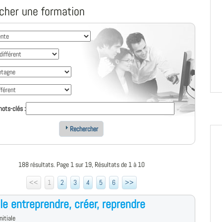
cher une formation
ots-clés :
Rechercher
188 résultats. Page 1 sur 19, Résultats de 1 à 10
<<
1
2
3
4
5
6
>>
le entreprendre, créer, reprendre
nitiale