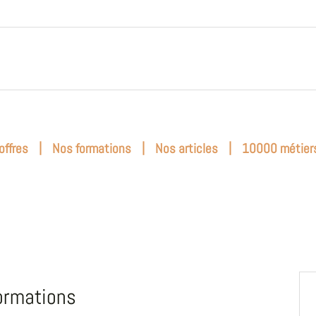
|
|
|
offres
Nos formations
Nos articles
10000 métier
ormations