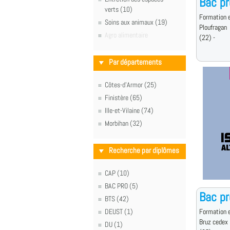
Bac p
verts (10)
Formation e
Soins aux animaux (19)
Ploufragan
Agro alimentaire
(22) -
Par départements
Côtes-d'Armor (25)
Finistère (65)
Ille-et-Vilaine (74)
Morbihan (32)
Recherche par diplômes
CAP (10)
BAC PRO (5)
Bac p
BTS (42)
DEUST (1)
Formation e
Bruz cedex
DU (1)