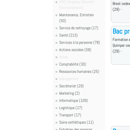
HSE (Hygiène-Sécurité-
Brest cede
Environnement)
(29) -
Maintenance, Entretien
(50)
Service de nettoyage (17)
Bac p
Santé (213)
Formation e
Services à la personne (78)
Quimper ce
Actions sociales (58)
(29) -
Achat
Comptabilité (30)
Ressources humaines (25)
Management
Secrétariat (29)
Marketing (2)
Informatique (109)
Logistique (17)
Transport (17)
Soins esthétiques (11)
Entretien des espaces