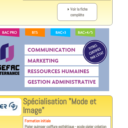
Voir la fiche
complète
Spécialisation "Mode et
Image"
Formation initiale
Pigier quimper coiffure esthétique - ecole pigier création