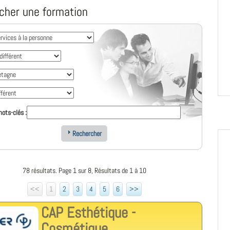
cher une formation
ots-clés :
Rechercher
78 résultats. Page 1 sur 8, Résultats de 1 à 10
<<
1
2
3
4
5
6
>>
CAP Esthétique -
Cosmétique