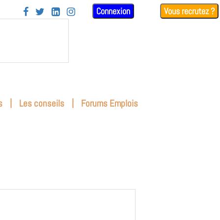
Connexion
Vous recrutez ?




|
|
s
Les conseils
Forums Emplois