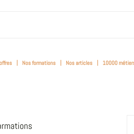
|
|
|
offres
Nos formations
Nos articles
10000 métier
ormations