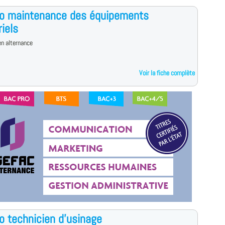
ro maintenance des équipements
riels
n alternance
Voir la fiche complète
o technicien d'usinage