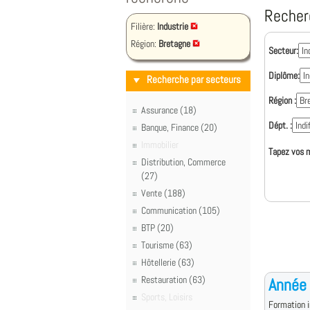
Recher
Filière:
Industrie
Région:
Bretagne
Secteur:
Diplôme:
Recherche par secteurs
Région :
Assurance (18)
Dépt. :
Banque, Finance (20)
Immobilier
Tapez vos m
Distribution, Commerce
(27)
Vente (188)
Communication (105)
BTP (20)
Tourisme (63)
Hôtellerie (63)
Restauration (63)
Année 
Sports, Loisirs
Formation i