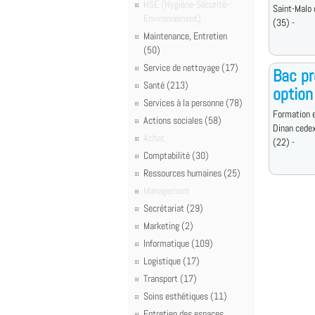
HSE (Hygiène-Sécurité-
Saint-Malo
Environnement)
(35) -
Maintenance, Entretien
(50)
Service de nettoyage (17)
Bac pr
Santé (213)
option
Services à la personne (78)
Formation e
Actions sociales (58)
Dinan cede
Achat
(22) -
Comptabilité (30)
Ressources humaines (25)
Management
Secrétariat (29)
Marketing (2)
Informatique (109)
Logistique (17)
Transport (17)
Soins esthétiques (11)
Entretien des espaces