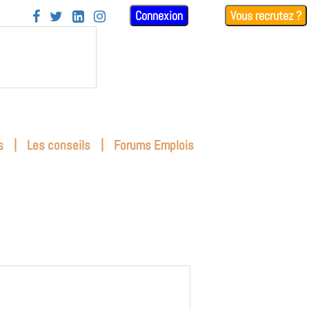
Connexion
Vous recrutez ?




|
|
s
Les conseils
Forums Emplois