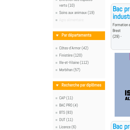
verts (10)
Bac p
Soins aux animaux (19)
indust
Agro alimentaire
Formation e
Brest
Par départements
(29) -
Côtes-d'Armor (42)
Finistère (120)
Ille-et-Vilaine (112)
Morbihan (57)
Recherche par diplômes
CAP (11)
BAC PRO (4)
BTS (83)
DUT (11)
Bac pr
Licence (6)