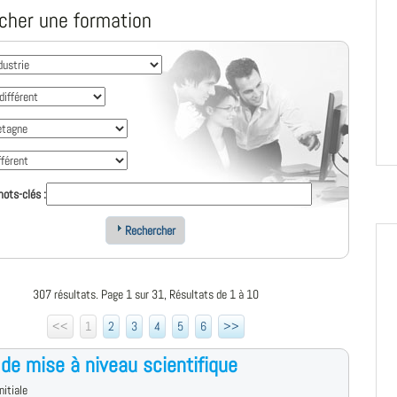
cher une formation
ots-clés :
Rechercher
307 résultats. Page 1 sur 31, Résultats de 1 à 10
<<
1
2
3
4
5
6
>>
de mise à niveau scientifique
nitiale