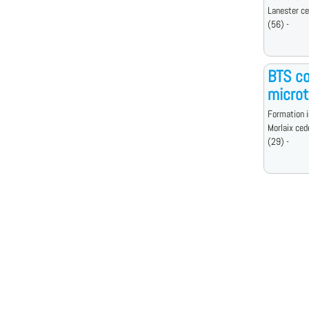
Lanester c
(56) -
BTS co
micro
Formation i
Morlaix ced
(29) -