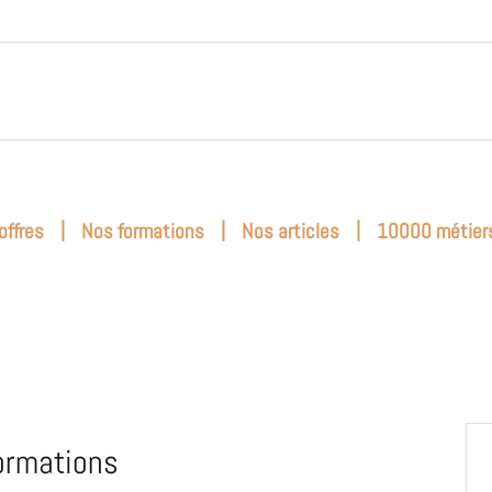
|
|
|
offres
Nos formations
Nos articles
10000 métier
ormations