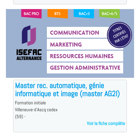
Master rec. automatique, génie
informatique et image (master AG2I)
Formation initiale
Villeneuve-d'Ascq cedex
(59) -
Voir la fiche complète