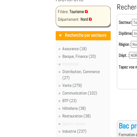
Recher
Filière:
Tourisme
Département:
Nord
Secteur:
Diplôme:
Recherche par secteurs
Région :
Assurance (18)
Dépt. :
Banque, Finance (20)
Immobilier
Tapez vos m
Distribution, Commerce
(27)
Vente (279)
Communication (102)
BTP (23)
Hôtellerie (38)
Restauration (38)
Sports, Loisirs
Bac pr
Industrie (237)
Formation e