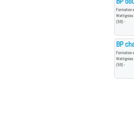
BP bou
Formation e
Wattignies
(59) -
BP cha
Formation e
Wattignies
(59) -