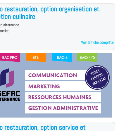
o restauration, option organisation et
tion culinaire
n alternance
meries
Voir la fiche complète
o restauration, option service et