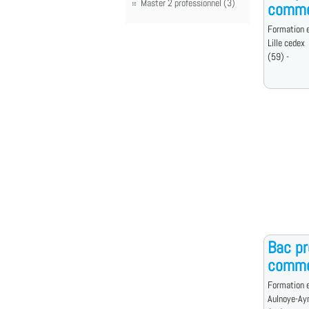
Master 2 professionnel (3)
commer
Formation e
Lille cedex
(59) -
Bac pr
commer
Formation e
Aulnoye-Ay