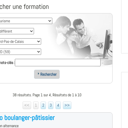
cher une formation
ots-clés :
Rechercher
38 résultats. Page 1 sur 4, Résultats de 1 à 10
<<
1
2
3
4
>>
o boulanger-pâtissier
n alternance