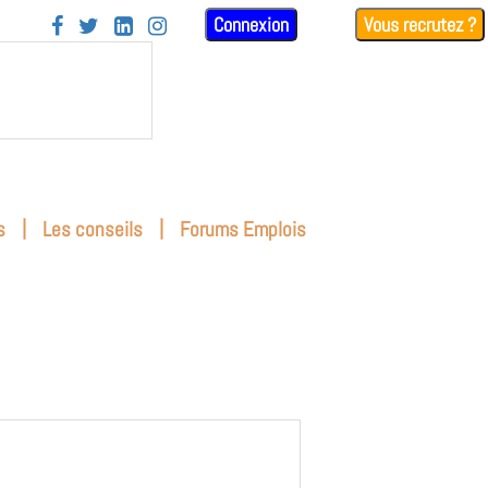
Connexion
Vous recrutez ?




|
|
s
Les conseils
Forums Emplois