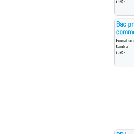
(59) -
Bac pr
commer
Formation e
Cambrai
(59) -