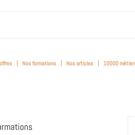
|
|
|
offres
Nos formations
Nos articles
10000 métier
ormations