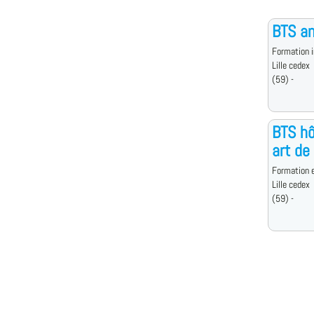
BTS an
Formation i
Lille cedex
(59) -
BTS hô
art de
Formation e
Lille cedex
(59) -