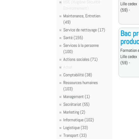
HSE (Hygiène-Sécurité-
Lille cedex
Environnement)
(59) -
Maintenance, Entretien
(49)
Service de nettoyage (17)
Bac pr
Santé (155)
produc
Services à la personne
Formation e
(100)
Lille cedex
Actions sociales (71)
(59) -
Achat
Comptabilité (38)
Ressources humaines
(103)
Management (1)
Secrétariat (55)
Marketing (2)
Informatique (102)
Logistique (33)
Transport (33)