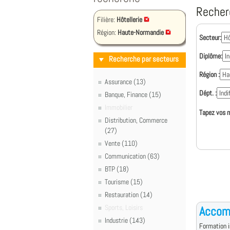
Recher
Filière:
Hôtellerie
Région:
Haute-Normandie
Secteur:
Diplôme:
Recherche par secteurs
Région :
Assurance (13)
Dépt. :
Banque, Finance (15)
Immobilier
Tapez vos m
Distribution, Commerce
(27)
Vente (110)
Communication (63)
BTP (18)
Tourisme (15)
Restauration (14)
Sports, Loisirs
Accom
Industrie (143)
Formation i