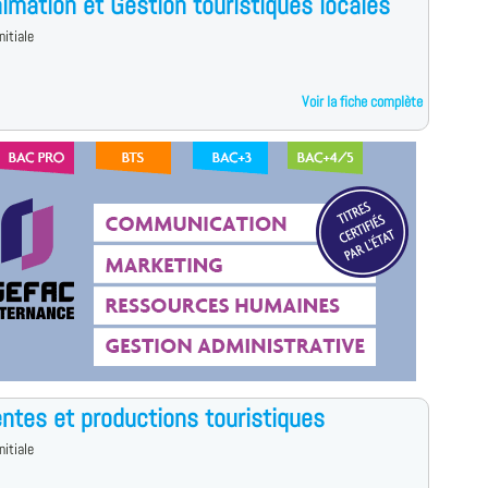
imation et Gestion touristiques locales
nitiale
Voir la fiche complète
ntes et productions touristiques
nitiale