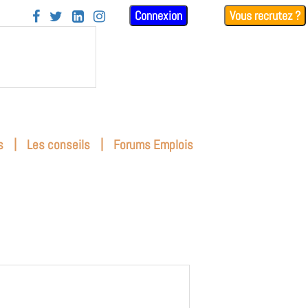
Connexion
Vous recrutez ?




|
|
s
Les conseils
Forums Emplois