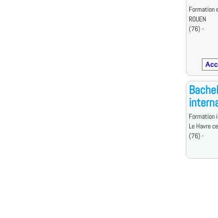
Formation e
ROUEN
(76) -
Bachel
intern
Formation i
Le Havre c
(76) -