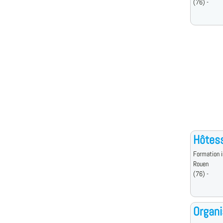
(76) -
Hôtes
Formation i
Rouen
(76) -
Organi