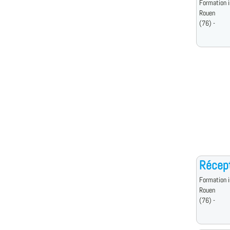
Formation i
Rouen
(76) -
Récept
Formation i
Rouen
(76) -