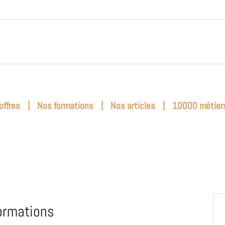
|
|
|
offres
Nos formations
Nos articles
10000 métier
ormations