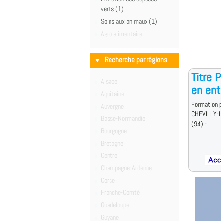
verts (1)
Soins aux animaux (1)
Agro alimentaire
Recherche par régions
Titre 
Alsace
en ent
Aquitaine
Formation p
Auvergne
CHEVILLY-
Basse-Normandie
(94) -
Bourgogne
Bretagne
Centre
Champagne-Ardenne
Corse
Franche-Comté
Guadeloupe
Guyane