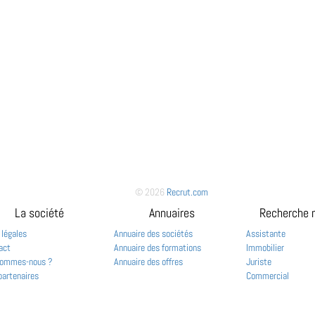
© 2026
Recrut.com
La société
Annuaires
Recherche 
 légales
Annuaire des sociétés
Assistante
act
Annuaire des formations
Immobilier
sommes-nous ?
Annuaire des offres
Juriste
partenaires
Commercial