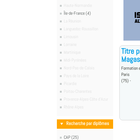
Haute-Normandie
Île-de-France (4)
La Réunion
Languedoc-Roussillon
Limousin
Lorraine
Titre 
Martinique
Magas
Midi-Pyrénées
Nord-Pas-de-Calais
Formation e
Paris
Pays de la Loire
(75) -
Picardie
Poitou-Charentes
Provence-Alpes-Côte d'Azur
Rhône-Alpes
Recherche par diplômes
CAP (25)