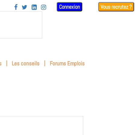
Connexion
Vous recrutez ?




|
|
s
Les conseils
Forums Emplois