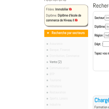
Recher
Filière:
Immobilier
Diplôme:
Diplôme d'école de
Secteur:
commerce de Niveau II
Diplôme:
Recherche par secteurs
Région :
Assurance
Dépt. :
Banque, Finance
Tapez vos m
Distribution, Commerce
Vente (2)
Communication
BTP
Tourisme
Hôtellerie
Restauration
Sports, Loisirs
Chargé
Industrie
Formation e