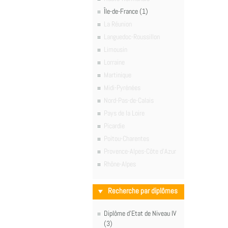
Île-de-France (1)
La Réunion
Languedoc-Roussillon
Limousin
Lorraine
Martinique
Midi-Pyrénées
Nord-Pas-de-Calais
Pays de la Loire
Picardie
Poitou-Charentes
Provence-Alpes-Côte d'Azur
Rhône-Alpes
Recherche par diplômes
Diplôme d'Etat de Niveau IV
(3)