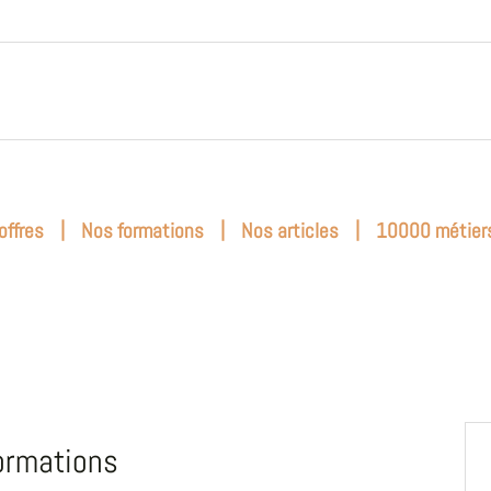
|
|
|
offres
Nos formations
Nos articles
10000 métier
ormations