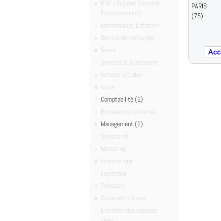
HSE (Hygiène-Sécurité-
PARIS
Environnement)
(75) -
Maintenance, Entretien
Service de nettoyage
Santé
Services à la personne
Actions sociales
Achat
Comptabilité (1)
Ressources humaines
Management (1)
Secrétariat
Marketing
Informatique
Logistique
Transport
Soins esthétiques
Entretien des espaces
verts