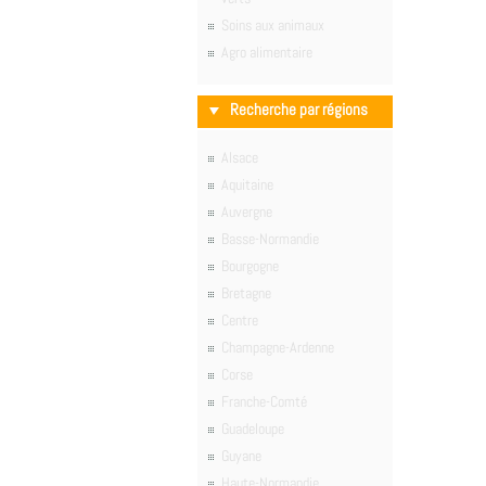
Soins aux animaux
Agro alimentaire
Recherche par régions
Alsace
Aquitaine
Auvergne
Basse-Normandie
Bourgogne
Bretagne
Centre
Champagne-Ardenne
Corse
Franche-Comté
Guadeloupe
Guyane
Haute-Normandie