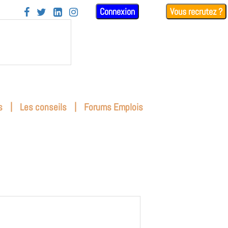
Connexion
Vous recrutez ?




|
|
s
Les conseils
Forums Emplois