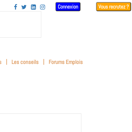
Connexion
Vous recrutez ?




|
|
s
Les conseils
Forums Emplois