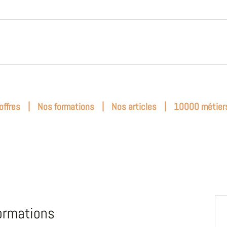
|
|
|
offres
Nos formations
Nos articles
10000 métier
ormations