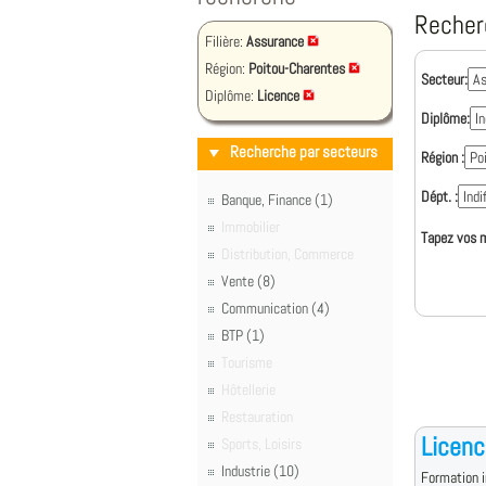
Recher
Filière:
Assurance
Région:
Poitou-Charentes
Secteur:
Diplôme:
Licence
Diplôme:
Recherche par secteurs
Région :
Dépt. :
Banque, Finance (1)
Immobilier
Tapez vos m
Distribution, Commerce
Vente (8)
Communication (4)
BTP (1)
Tourisme
Hôtellerie
Restauration
Licen
Sports, Loisirs
Industrie (10)
Formation i