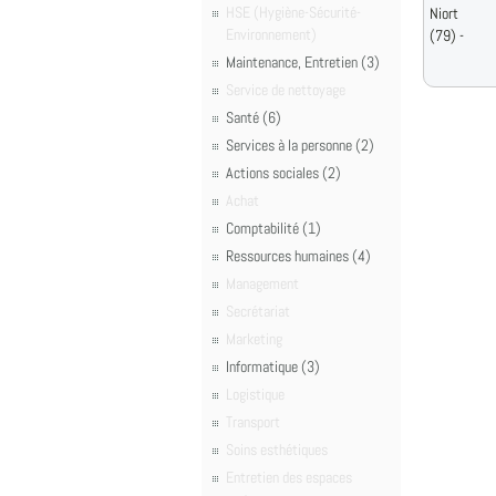
HSE (Hygiène-Sécurité-
Niort
Environnement)
(79) -
Maintenance, Entretien (3)
Service de nettoyage
Santé (6)
Services à la personne (2)
Actions sociales (2)
Achat
Comptabilité (1)
Ressources humaines (4)
Management
Secrétariat
Marketing
Informatique (3)
Logistique
Transport
Soins esthétiques
Entretien des espaces