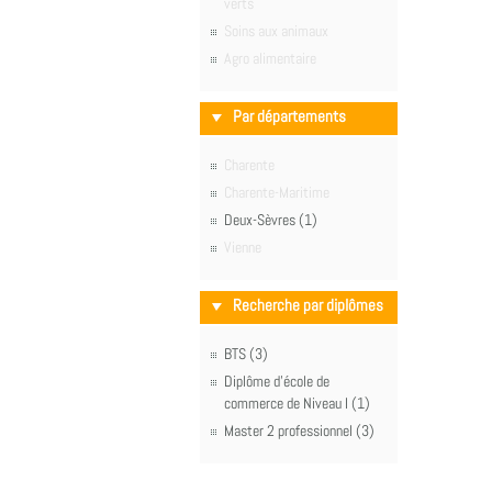
verts
Soins aux animaux
Agro alimentaire
Par départements
Charente
Charente-Maritime
Deux-Sèvres (1)
Vienne
Recherche par diplômes
BTS (3)
Diplôme d'école de
commerce de Niveau I (1)
Master 2 professionnel (3)