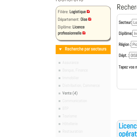
Recher
Filière:
Logistique
Département:
Oise
Secteur:
Diplôme:
Licence
professionnelle
Diplôme:
Région :
Recherche par secteurs
Dépt. :
Assurance
Tapez vos m
Banque, Finance
Immobilier
Distribution, Commerce
Vente (4)
Communication
BTP
Tourisme
Hôtellerie
Licenc
Restauration
opérat