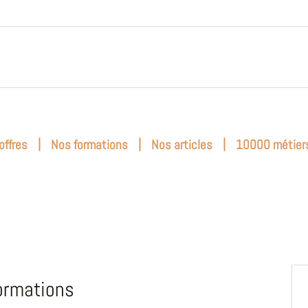
|
|
|
offres
Nos formations
Nos articles
10000 métier
ormations