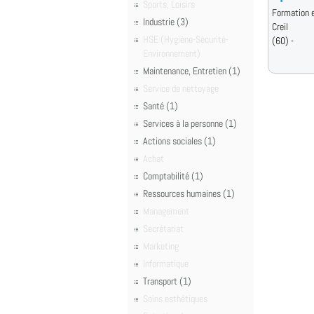
Sports, Loisirs
Formation e
Industrie (3)
Creil
HSE (Hygiène-Sécurité-
(60) -
Environnement)
Maintenance, Entretien (1)
Service de nettoyage
Santé (1)
Services à la personne (1)
Actions sociales (1)
Achat
Comptabilité (1)
Ressources humaines (1)
Management
Secrétariat
Marketing
Informatique
Transport (1)
Soins esthétiques