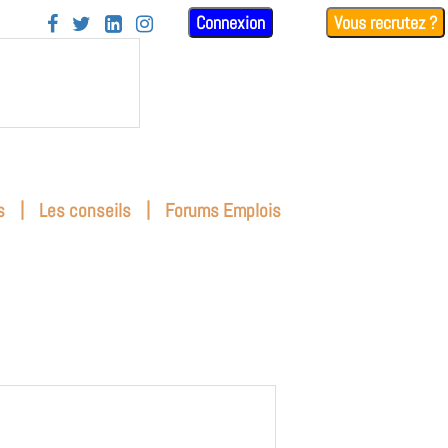
Connexion
Vous recrutez ?




|
|
s
Les conseils
Forums Emplois