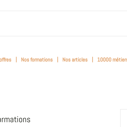
|
|
|
offres
Nos formations
Nos articles
10000 métier
ormations