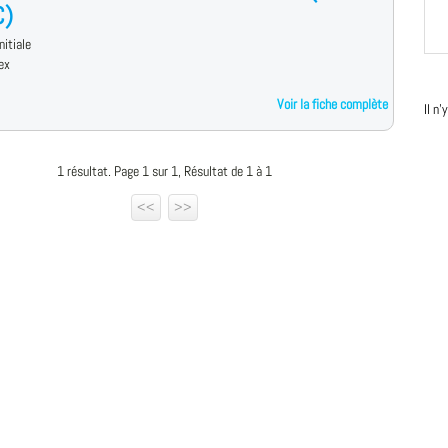
C)
nitiale
ex
Voir la fiche complète
Il n
1 résultat. Page 1 sur 1, Résultat de 1 à 1
<<
>>