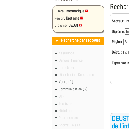
Recher
Filière:
Informatique
Région:
Bretagne
Secteur:
Diplôme:
DEUST
Diplôme:
Recherche par secteurs
Région :
Dépt. :
Assurance
Banque, Finance
Tapez vos m
Immobilier
Distribution, Commerce
Vente (1)
Communication (2)
BTP
Tourisme
Hôtellerie
DEUST 
Restauration
de l'i
Sports, Loisirs