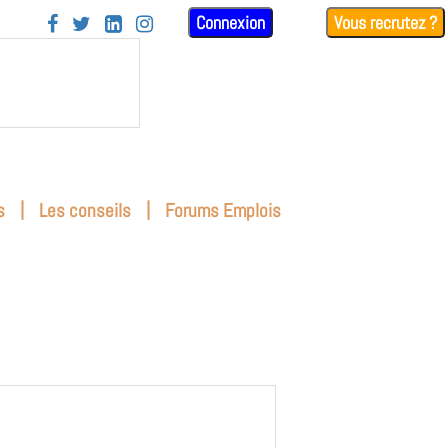
Connexion
Vous recrutez ?




|
|
s
Les conseils
Forums Emplois