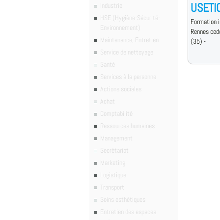
USETI
Industrie
HSE (Hygiène-Sécurité-
Formation i
Environnement)
Rennes ced
Maintenance, Entretien
(35) -
Service de nettoyage
Santé
Services à la personne
Actions sociales
Achat
Comptabilité
Ressources humaines
Management
Secrétariat
Marketing
Logistique
Transport
Soins esthétiques
Entretien des espaces