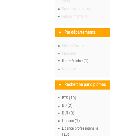
verts
Soins aux animaux
Agro alimentaire
Par départements
Côtes-d'Armor
Finistère
Ille-et-Vilaine (1)
Morbihan
Recherche par diplômes
BTS (19)
DU (2)
DUT (9)
Licence (1)
Licence professionnelle
(13)