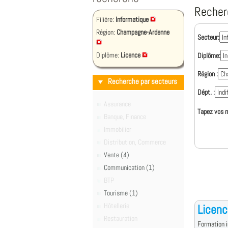
Recher
Filière:
Informatique
Région:
Champagne-Ardenne
Secteur:
Diplôme:
Licence
Diplôme:
Région :
Recherche par secteurs
Dépt. :
Assurance
Tapez vos m
Banque, Finance
Immobilier
Distribution, Commerce
Vente (4)
Communication (1)
BTP
Tourisme (1)
Hôtellerie
Licenc
Restauration
Formation i