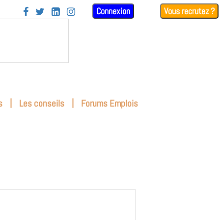
Connexion
Vous recrutez ?




|
|
s
Les conseils
Forums Emplois