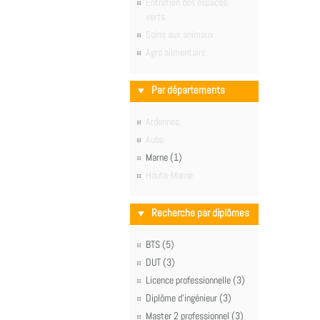
Entretien des espaces
verts
Soins aux animaux
Agro alimentaire
Par départements
Ardennes
Aube
Marne (1)
Haute-Marne
Recherche par diplômes
BTS (5)
DUT (3)
Licence professionnelle (3)
Diplôme d'ingénieur (3)
Master 2 professionnel (3)