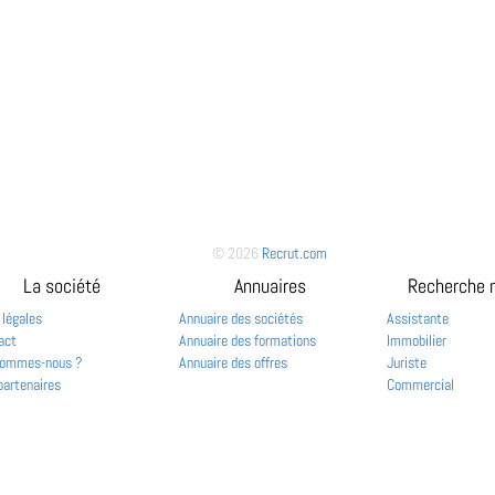
© 2026
Recrut.com
La société
Annuaires
Recherche 
 légales
Annuaire des sociétés
Assistante
act
Annuaire des formations
Immobilier
sommes-nous ?
Annuaire des offres
Juriste
partenaires
Commercial