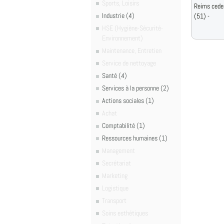
Sports, Loisirs
Reims cede
Industrie (4)
(51) -
HSE (Hygiène-Sécurité-
Environnement)
Maintenance, Entretien
Service de nettoyage
Santé (4)
Services à la personne (2)
Actions sociales (1)
Achat
Comptabilité (1)
Ressources humaines (1)
Management
Secrétariat
Marketing
Logistique
Transport
Soins esthétiques