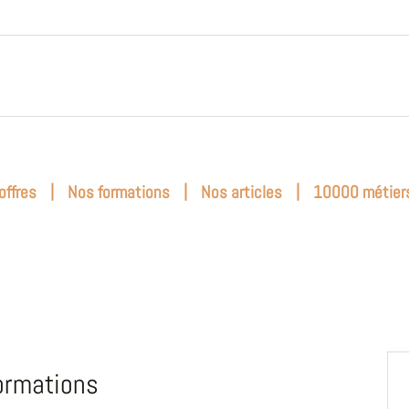
|
|
|
offres
Nos formations
Nos articles
10000 métier
ormations