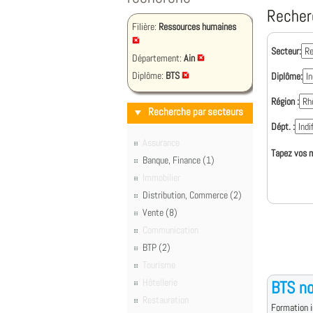
Recher
Filière:
Ressources humaines
Secteur:
Département:
Ain
Diplôme:
BTS
Diplôme:
Région :
Recherche par secteurs
Dépt. :
Assurance
Tapez vos m
Banque, Finance (1)
Immobilier
Distribution, Commerce (2)
Vente (8)
Communication
BTP (2)
Tourisme
Hôtellerie
BTS no
Restauration
Formation i