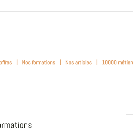
|
|
|
offres
Nos formations
Nos articles
10000 métier
ormations