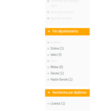
Entretien des espaces
verts
Soins aux animaux
Agro alimentaire
Par départements
Ardèche
Drôme (1)
Isère (3)
Loire
Rhône (6)
Savoie (1)
Haute-Savoie (1)
Recherche par diplômes
Licence (1)