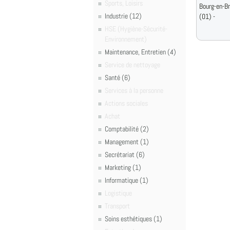
Sports, Loisirs
Bourg-en-B
Industrie (12)
(01) -
HSE (Hygiène-Sécurité-
Environnement)
Maintenance, Entretien (4)
Service de nettoyage
Santé (6)
Services à la personne
Actions sociales
Achat
Comptabilité (2)
Management (1)
Secrétariat (6)
Marketing (1)
Informatique (1)
Logistique
Transport
Soins esthétiques (1)