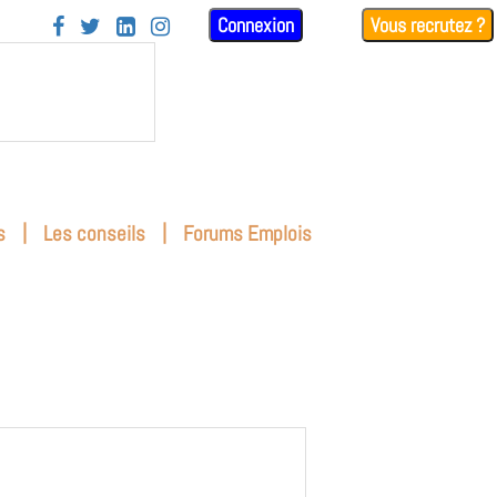
Connexion
Vous recrutez ?




|
|
s
Les conseils
Forums Emplois