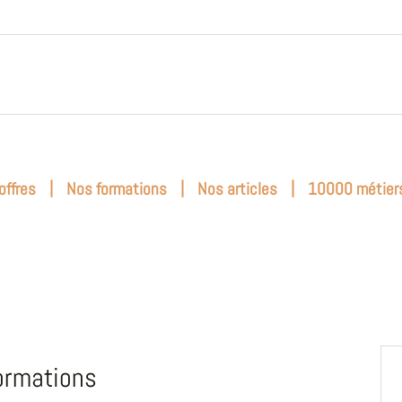
|
|
|
offres
Nos formations
Nos articles
10000 métier
ormations