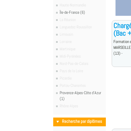
Haute-Normandie
Île-de-France (6)
La Réunion
Chargé
Languedoc-Roussillon
(Bac 
Limousin
Lorraine
Formation e
MARSEILLE
Martinique
(13) -
Midi-Pyrénées
Nord-Pas-de-Calais
Pays de la Loire
Picardie
Poitou-Charentes
Provence-Alpes-Côte d'Azur
(1)
Rhône-Alpes
Recherche par diplômes