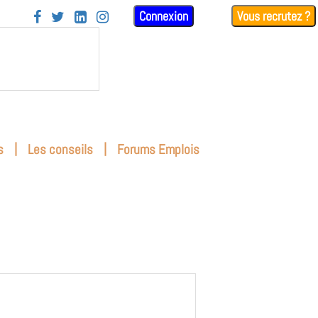
Connexion
Vous recrutez ?




|
|
s
Les conseils
Forums Emplois