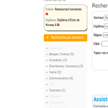
Recher
Filière:
Ressources humaines
Secteur:
Diplôme:
Diplôme d'Etat de
Niveau II
Diplôme:
Région :
Recherche par secteurs
Dépt. :
Assurance
Tapez vos m
Banque, Finance (5)
Immobilier (2)
Distribution, Commerce (5)
Vente (5)
Communication (6)
BTP
Tourisme (1)
Hôtellerie
Assis
Restauration
Formation e