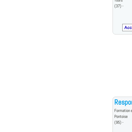
Tours
(37) -
Respo
Formation e
Pontoise
(95) -