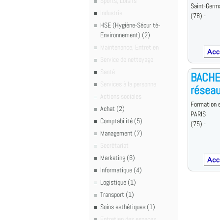
Sports, Loisirs
Saint-Germ
Industrie
(78) -
HSE (Hygiène-Sécurité-
Environnement) (2)
Maintenance, Entretien
Service de nettoyage
Santé
BACHE
Services à la personne
résea
Actions sociales
Formation e
Achat (2)
PARIS
Comptabilité (5)
(75) -
Management (7)
Secrétariat
Marketing (6)
Informatique (4)
Logistique (1)
Transport (1)
Soins esthétiques (1)
Entretien des espaces