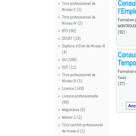
Consul
Titre professionnel de
l'Empl
Niveau V (1)
Titre professionnel de
Formation p
Niveau IV (2)
MONTROUG
BTS (90)
(92) -
DEUST (19)
Diplôme d'Etat de Niveau III
(4)
Consul
DU (106)
Tempora
DUT (11)
Formation e
Titre professionnel de
Tours
Niveau III (1)
(37) -
Licence (149)
Licence professionnelle
(66)
Magistères (5)
Master 1 (2)
Titre certifié professionnel
de niveau II (1)