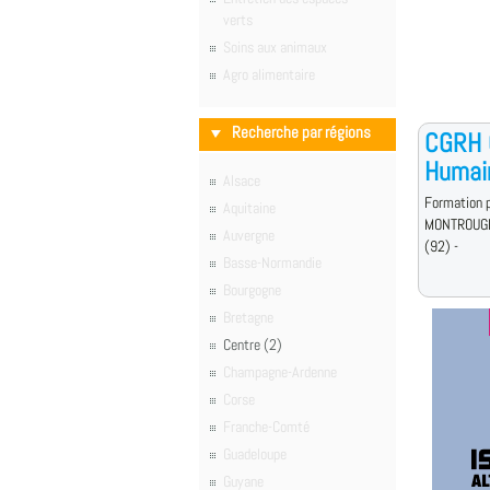
verts
Soins aux animaux
Agro alimentaire
Recherche par régions
CGRH 
Humai
Alsace
Formation p
Aquitaine
MONTROUG
Auvergne
(92) -
Basse-Normandie
Bourgogne
Bretagne
Centre (2)
Champagne-Ardenne
Corse
Franche-Comté
Guadeloupe
Guyane