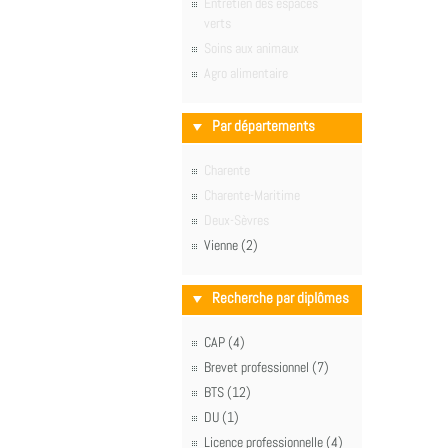
Entretien des espaces
verts
Soins aux animaux
Agro alimentaire
Par départements
Charente
Charente-Maritime
Deux-Sèvres
Vienne (2)
Recherche par diplômes
CAP (4)
Brevet professionnel (7)
BTS (12)
DU (1)
Licence professionnelle (4)