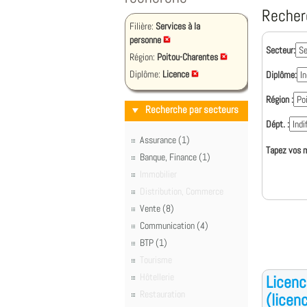
Recher
Filière:
Services à la
personne
Secteur:
Région:
Poitou-Charentes
Diplôme:
Licence
Diplôme:
Région :
Recherche par secteurs
Dépt. :
Assurance (1)
Tapez vos m
Banque, Finance (1)
Immobilier
Distribution, Commerce
Vente (8)
Communication (4)
BTP (1)
Tourisme
Hôtellerie
Licenc
Restauration
(licen