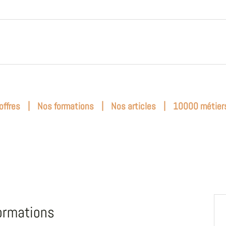
|
|
|
offres
Nos formations
Nos articles
10000 métier
ormations