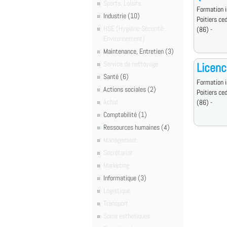
Sports, Loisirs
Formation i
Industrie (10)
Poitiers ce
HSE (Hygiène-Sécurité-
(86) -
Environnement)
Maintenance, Entretien (3)
Service de nettoyage
Licenc
Santé (6)
Formation i
Actions sociales (2)
Poitiers ce
Achat
(86) -
Comptabilité (1)
Ressources humaines (4)
Management
Secrétariat
Marketing
Informatique (3)
Logistique
Transport
Soins esthétiques