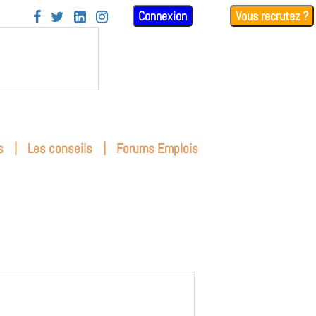
Connexion
Vous recrutez ?




|
|
s
Les conseils
Forums Emplois