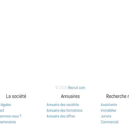
© 2026
Recrut.com
La société
Annuaires
Recherche 
 légales
Annuaire des sociétés
Assistante
act
Annuaire des formations
Immobilier
sommes-nous ?
Annuaire des offres
Juriste
partenaires
Commercial