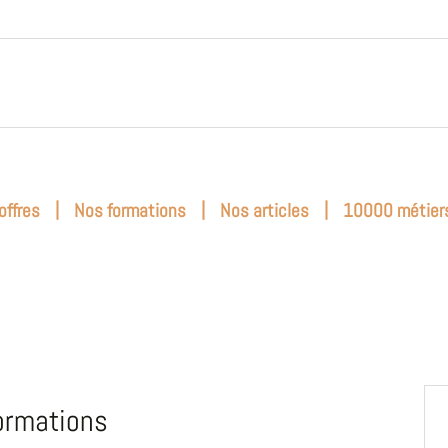
|
|
|
offres
Nos formations
Nos articles
10000 métier
ormations