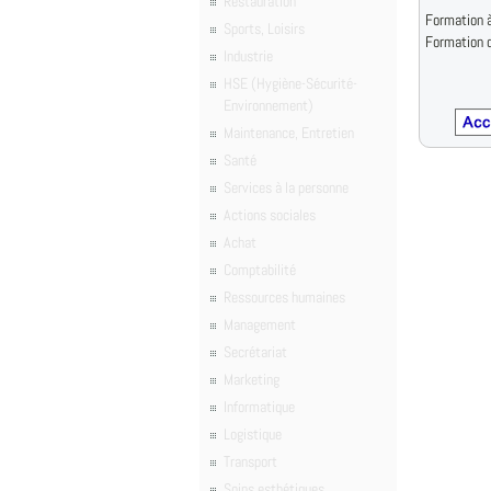
Restauration
Formation à
Sports, Loisirs
Formation d
Industrie
HSE (Hygiène-Sécurité-
Environnement)
Maintenance, Entretien
Santé
Services à la personne
Actions sociales
Achat
Comptabilité
Ressources humaines
Management
Secrétariat
Marketing
Informatique
Logistique
Transport
Soins esthétiques