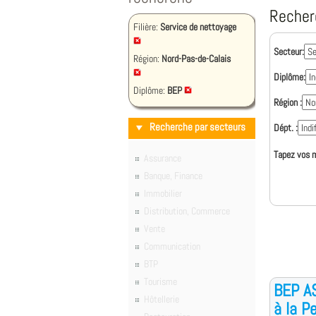
Recher
Filière:
Service de nettoyage
Secteur:
Région:
Nord-Pas-de-Calais
Diplôme:
Diplôme:
BEP
Région :
Recherche par secteurs
Dépt. :
Tapez vos m
Assurance
Banque, Finance
Immobilier
Distribution, Commerce
Vente
Communication
BTP
Tourisme
BEP A
Hôtellerie
à la P