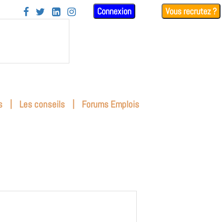
Connexion
Vous recrutez ?




|
|
s
Les conseils
Forums Emplois