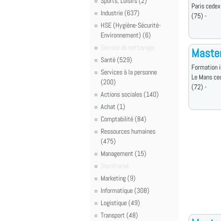
Sports, Loisirs (2)
Paris cedex
Industrie (637)
(75) -
HSE (Hygiène-Sécurité-
Environnement) (6)
Service de nettoyage
Maste
Santé (529)
Formation i
Services à la personne
Le Mans ce
(200)
(72) -
Actions sociales (140)
Achat (1)
Comptabilité (84)
Ressources humaines
(475)
Management (15)
Secrétariat
Marketing (9)
Informatique (308)
Logistique (49)
Transport (48)