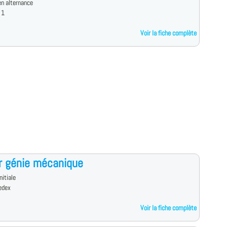
n alternance
 1
Voir la fiche complète
r génie mécanique
nitiale
edex
Voir la fiche complète