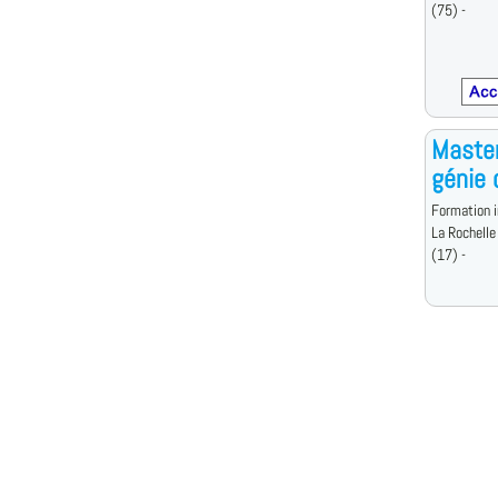
(75) -
Master
génie c
Formation i
La Rochelle
(17) -