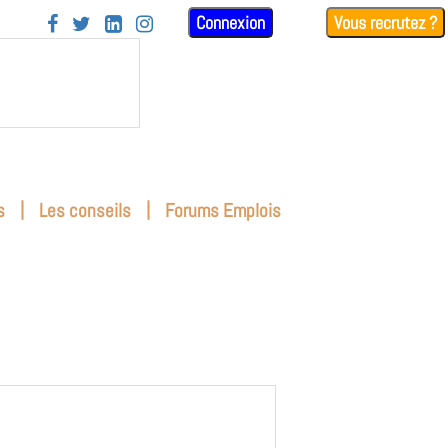
Connexion
Vous recrutez ?




|
|
s
Les conseils
Forums Emplois