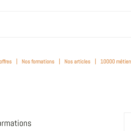
|
|
|
offres
Nos formations
Nos articles
10000 métier
ormations