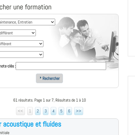
cher une formation
ots-clés :
Rechercher
61 résultats. Page 1 sur 7, Résultats de 1 à 10
<<
1
2
3
4
5
6
>>
 acoustique et fluides
nitiale