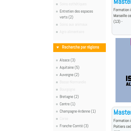
Master
Soins esthétiques
Formation i
Entretien des espaces
Marseille c
verts (2)
(13) -
Soins aux animaux
Agro alimentaire
Recherche par régions
Alsace (3)
Aquitaine (5)
Auvergne (2)
Basse-Normandie
Bourgogne
Bretagne (2)
Centre (1)
Maste
Champagne-Ardenne (1)
Corse
Formation i
Franche-Comté (3)
Poitiers ce