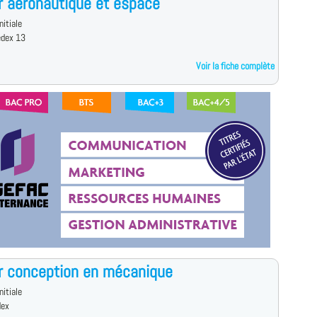
 aéronautique et espace
nitiale
edex 13
Voir la fiche complète
r conception en mécanique
nitiale
dex