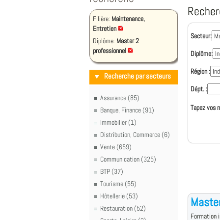
Recher
Filière:
Maintenance,
Entretien
Secteur:
Diplôme:
Master 2
professionnel
Diplôme:
Région :
Recherche par secteurs
Dépt. :
Assurance (85)
Tapez vos m
Banque, Finance (91)
Immobilier (1)
Distribution, Commerce (6)
Vente (659)
Communication (325)
BTP (37)
Tourisme (55)
Hôtellerie (53)
Master
Restauration (52)
Formation i