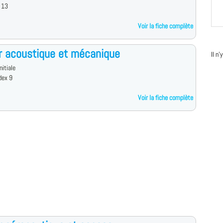
 13
Voir la fiche complète
r acoustique et mécanique
Il n
nitiale
dex 9
Voir la fiche complète