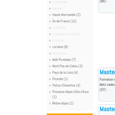
(86) -
Guadeloupe
Guyane
Haute-Normandie (2)
Île-de-France (12)
La Réunion
Languedoc-Roussillon
Limousin
Lorraine (8)
Martinique
Midi-Pyrénées (7)
Nord-Pas-de-Calais (3)
Maste
Pays de la Loire (4)
Picardie (1)
Formation i
Metz cedex
Poitou-Charentes (4)
(57) -
Provence-Alpes-Côte d'Azur
(1)
Rhône-Alpes (2)
Maste