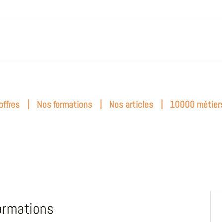
|
|
|
offres
Nos formations
Nos articles
10000 métier
ormations