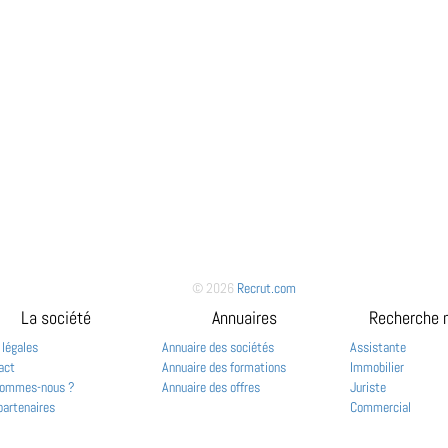
© 2026
Recrut.com
La société
Annuaires
Recherche 
 légales
Annuaire des sociétés
Assistante
act
Annuaire des formations
Immobilier
sommes-nous ?
Annuaire des offres
Juriste
partenaires
Commercial