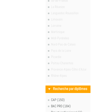
Île-de-France
La Réunion
Languedoc-Roussillon
Limousin
Lorraine
Martinique
Midi-Pyrénées
Nord-Pas-de-Calais
Pays de la Loire
Picardie
Poitou-Charentes
Provence-Alpes-Côte d'Azur
Rhône-Alpes
Recherche par diplômes
CAP (150)
BAC PRO (184)