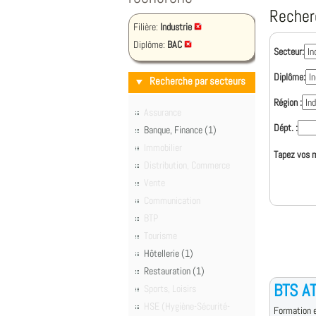
Recher
Filière:
Industrie
Diplôme:
BAC
Secteur:
Diplôme:
Recherche par secteurs
Région :
Assurance
Dépt. :
Banque, Finance (1)
Immobilier
Tapez vos m
Distribution, Commerce
Vente
Communication
BTP
Tourisme
Hôtellerie (1)
Restauration (1)
BTS AT
Sports, Loisirs
HSE (Hygiène-Sécurité-
Formation e