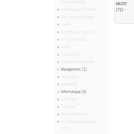
Environnement)
MASSY
Maintenance, Entretien
(71) -
Service de nettoyage
Santé
Services à la personne
Actions sociales
Achat
Comptabilité
Ressources humaines
Management (1)
Secrétariat
Marketing
Informatique (4)
Logistique
Transport
Soins esthétiques
Entretien des espaces
verts