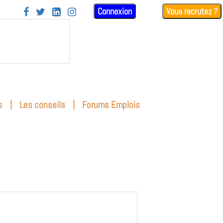
Connexion
Vous recrutez ?




|
|
s
Les conseils
Forums Emplois