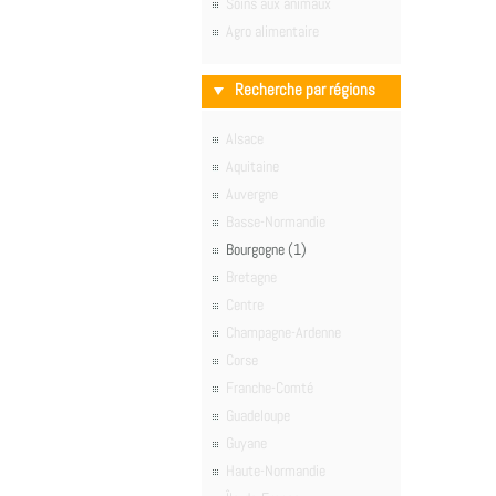
Soins aux animaux
Agro alimentaire
Recherche par régions
Alsace
Aquitaine
Auvergne
Basse-Normandie
Bourgogne (1)
Bretagne
Centre
Champagne-Ardenne
Corse
Franche-Comté
Guadeloupe
Guyane
Haute-Normandie