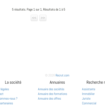
5 résultats. Page 1 sur 1, Résultats de 1 à 5
<<
>>
© 2026
Recrut.com
La société
Annuaires
Recherche 
 légales
Annuaire des sociétés
Assistante
act
Annuaire des formations
Immobilier
sommes-nous ?
Annuaire des offres
Juriste
partenaires
Commercial