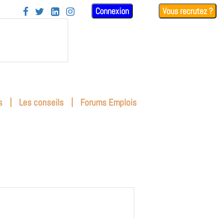
Connexion
Vous recrutez ?




|
|
s
Les conseils
Forums Emplois