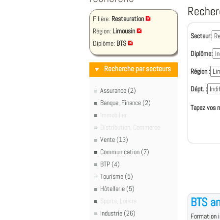
Recher
Filière:
Restauration
Région:
Limousin
Secteur:
Diplôme:
BTS
Diplôme:
Recherche par secteurs
Région :
Dépt. :
Assurance (2)
Banque, Finance (2)
Tapez vos m
Immobilier
Distribution, Commerce
Vente (13)
Communication (7)
BTP (4)
Tourisme (5)
Hôtellerie (5)
BTS an
Sports, Loisirs
Industrie (26)
Formation i