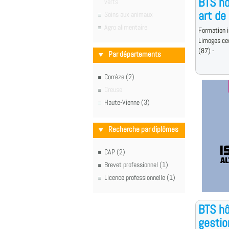
BTS hô
verts
art de
Soins aux animaux
Agro alimentaire
Formation i
Limoges ce
(87) -
Par départements
Corrèze (2)
Creuse
Haute-Vienne (3)
Recherche par diplômes
CAP (2)
Brevet professionnel (1)
Licence professionnelle (1)
BTS hô
gestio