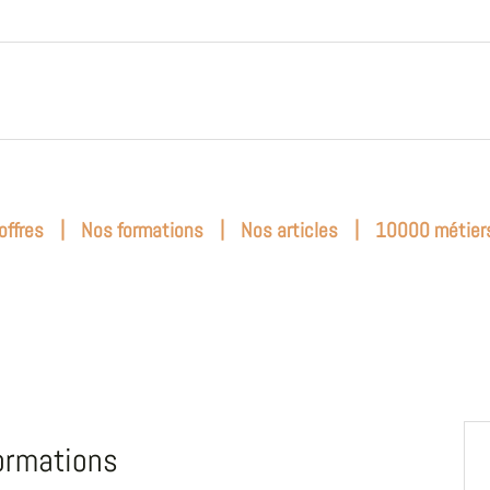
|
|
|
offres
Nos formations
Nos articles
10000 métier
ormations