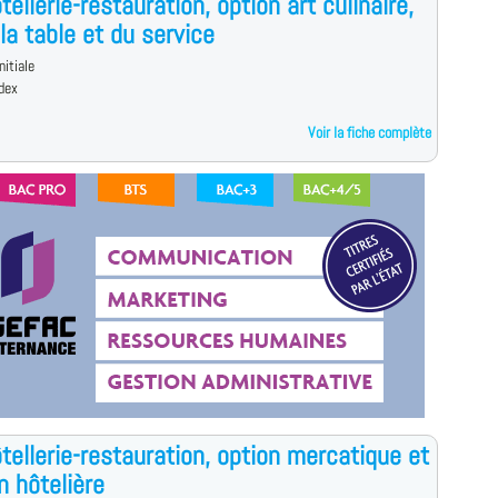
tellerie-restauration, option art culinaire,
 la table et du service
nitiale
dex
Voir la fiche complète
tellerie-restauration, option mercatique et
n hôtelière