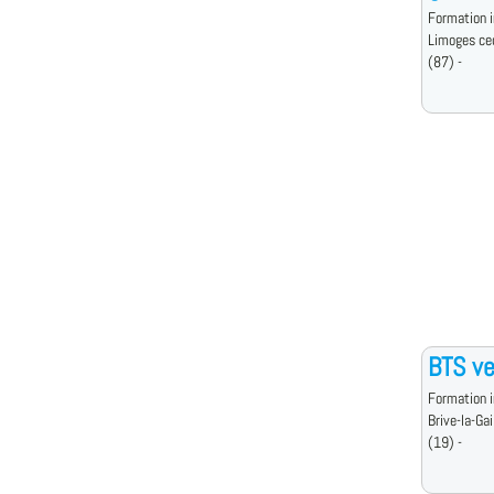
Formation i
Limoges ce
(87) -
BTS ve
Formation i
Brive-la-Gai
(19) -