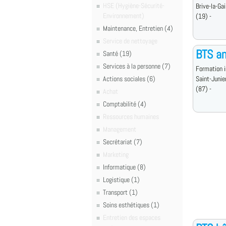
HSE (Hygiène-Sécurité-
Brive-la-Gai
Environnement)
(19) -
Maintenance, Entretien (4)
Service de nettoyage
BTS an
Santé (19)
Services à la personne (7)
Formation i
Actions sociales (6)
Saint-Junie
(87) -
Achat
Comptabilité (4)
Ressources humaines
Management
Secrétariat (7)
Marketing
Informatique (8)
Logistique (1)
Transport (1)
Soins esthétiques (1)
Entretien des espaces