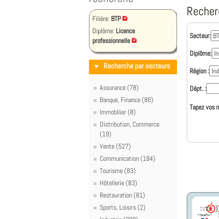
Recher
Filière:
BTP
Diplôme:
Licence
Secteur:
professionnelle
Diplôme:
Recherche par secteurs
Région :
Assurance (78)
Dépt. :
Banque, Finance (86)
Tapez vos m
Immobilier (8)
Distribution, Commerce
(19)
Vente (527)
Communication (184)
Tourisme (83)
Hôtellerie (83)
Restauration (81)
Sports, Loisirs (2)