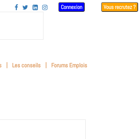
Connexion
Vous recrutez ?




|
|
s
Les conseils
Forums Emplois