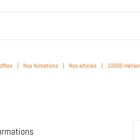
|
|
|
offres
Nos formations
Nos articles
10000 métier
ormations