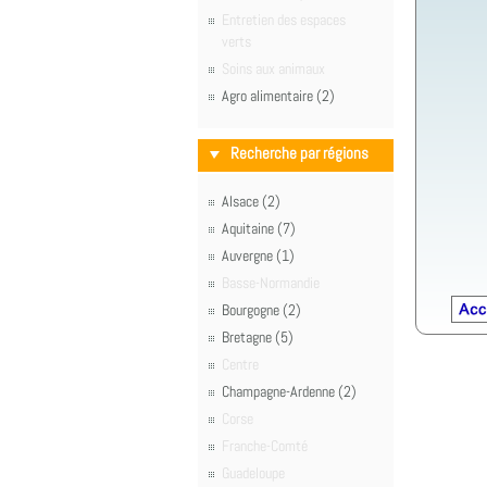
Entretien des espaces
verts
Soins aux animaux
Agro alimentaire (2)
Recherche par régions
Alsace (2)
Aquitaine (7)
Auvergne (1)
Basse-Normandie
Bourgogne (2)
Bretagne (5)
Centre
Champagne-Ardenne (2)
Corse
Franche-Comté
Guadeloupe