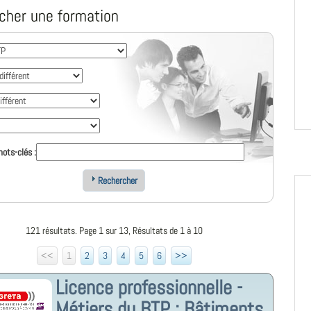
cher une formation
ots-clés :
Rechercher
121 résultats. Page 1 sur 13, Résultats de 1 à 10
<<
1
2
3
4
5
6
>>
Licence professionnelle -
Métiers du BTP : Bâtiments