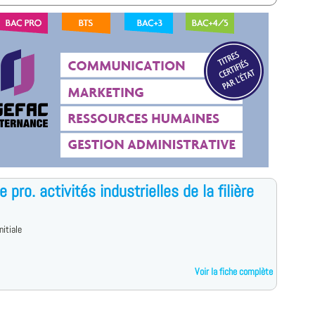
 pro. activités industrielles de la filière
nitiale
Voir la fiche complète