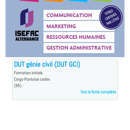
DUT génie civil (DUT GCi)
Formation initiale
Cergy-Pontoise cedex
(95) -
Voir la fiche complète